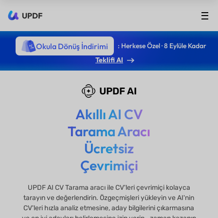
UPDF
Okula Dönüş İndirimi
: Herkese Özel · 8 Eylüle Kadar
Teklifi Al
UPDF AI
Akıllı AI CV
Tarama Aracı
Ücretsiz
Çevrimiçi
UPDF AI CV Tarama aracı ile CV'leri çevrimiçi kolayca
tarayın ve değerlendirin. Özgeçmişleri yükleyin ve AI'nin
CV'leri hızla analiz etmesine, aday bilgilerini çıkarmasına