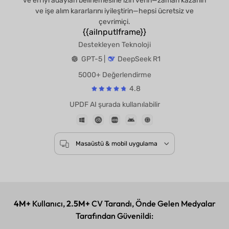
ve en iyi adayları belirlemesine izin verin—zaman kazanın
ve işe alım kararlarını iyileştirin—hepsi ücretsiz ve
çevrimiçi.
{{aiInputIframe}}
Destekleyen Teknoloji
GPT-5 |
DeepSeek R1
5000+ Değerlendirme
4.8
UPDF AI şurada kullanılabilir
Masaüstü & mobil uygulama
4M+
Kullanıcı,
2.5M+
CV Tarandı, Önde Gelen Medyalar
Tarafından Güvenildi: