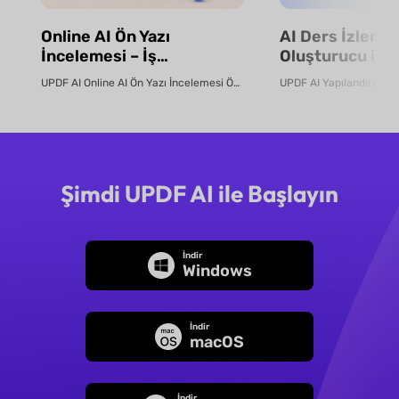
Online AI Ön Yazı
AI Ders İzlence
İncelemesi – İş
Oluşturucu ile 
Başvurunuzu Geliştirin |
Planlama, Müfr
UPDF AI Online AI Ön Yazı İncelemesi Ön yazınızın gerçekten işe g...
UPDF AI
Tasarımı ve De
Yapılandırma |
Şimdi UPDF AI ile Başlayın
İndir
Windows
İndir
macOS
İndir