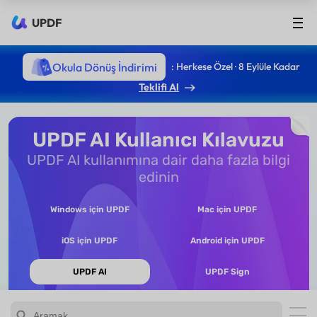
UPDF
Okula Dönüş İndirimi
: Herkese Özel · 8 Eylüle Kadar
Teklifi Al
UPDF AI Kullanıcı Kılavuzu
UPDF AI kullanımına dair daha fazla bilgi
edinin
Windows için UPDF
Mac için UPDF
iOS için UPDF
Android için UPDF
UPDF AI
UPDF Sign