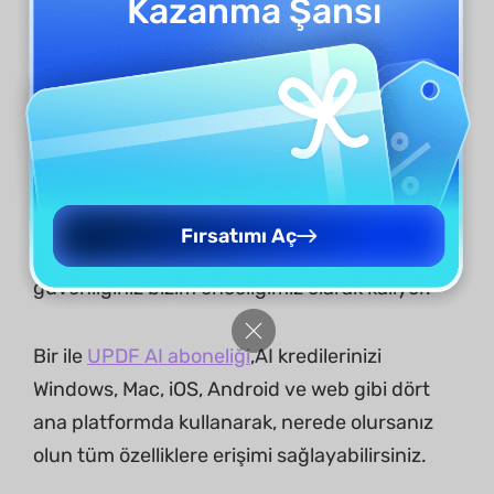
Kazanma Şansı
Gizliliğiniz Tamamen Korunuyor
DeepSeek R1'yi kullanırken, sunucularımızın
Amerika Birleşik Devletleri'nde bulunduğundan
emin olun ve hiçbir kullanıcı verisinin veya özel
bilginin sızınmadığından veya
Fırsatımı Aç
aktarılmadığından emin olun. Gizliliğiniz ve
güvenliğiniz bizim önceliğimiz olarak kalıyor.
Bir ile
UPDF AI aboneliği
,AI kredilerinizi
Windows, Mac, iOS, Android ve web gibi dört
ana platformda kullanarak, nerede olursanız
olun tüm özelliklere erişimi sağlayabilirsiniz.