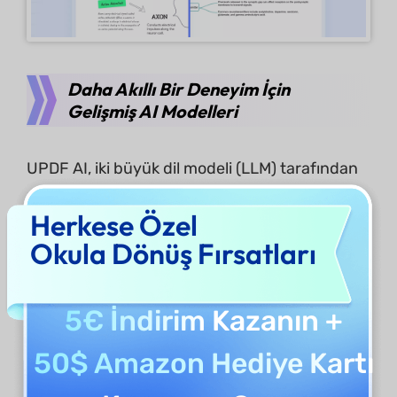
Daha Akıllı Bir Deneyim İçin
Gelişmiş AI Modelleri
UPDF AI, iki büyük dil modeli (LLM) tarafından
desteklenir:
Herkese Özel
Okula Dönüş Fırsatları
GPT-5
- Hem Sor PDF hem de Sohbet Modu
için varsayılan model, gelişmiş mantıklama
ve son derece doğru yanıtlar sunar.
5€ İndirim
Kazanın +
DeepSeek R1 (Full-Size)
– Farklı bir
50$ Amazon Hediye Kartı
konuşma deneyimi sunan
Sohbet Modunda
mevcut alternatif bir model.