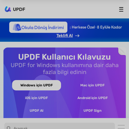
UPDF
Okula Dönüş İndirimi
: Herkese Özel · 8 Eylüle Kadar
Teklifi Al
UPDF Kullanıcı Kılavuzu
UPDF for Windows kullanımına dair daha
fazla bilgi edinin
Windows için UPDF
Mac için UPDF
iOS için UPDF
Android için UPDF
UPDF AI
UPDF Sign