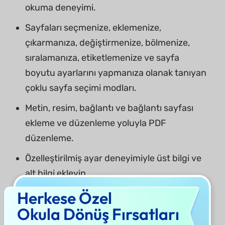
okuma deneyimi.
Sayfaları seçmenize, eklemenize,
çıkarmanıza, değiştirmenize, bölmenize,
sıralamanıza, etiketlemenize ve sayfa
boyutu ayarlarını yapmanıza olanak tanıyan
çoklu sayfa seçimi modları.
Metin, resim, bağlantı ve bağlantı sayfası
ekleme ve düzenleme yoluyla PDF
düzenleme.
Özelleştirilmiş ayar deneyimiyle üst bilgi ve
alt bilgi ekleyin.
Herkese Özel
PDF'yi resim, PPT işlevi ve uzun resim
özellikleri de dahil olmak üzere birçok başka
Okula Dönüş Fırsatları
formata dönüştürme.