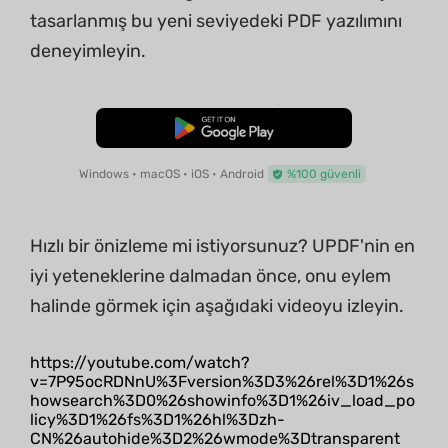
tasarlanmış bu yeni seviyedeki PDF yazılımını
deneyimleyin.
Ücretsiz İndirme
Windows • macOS • iOS • Android
%100 güvenli
Hızlı bir önizleme mi istiyorsunuz? UPDF'nin en
iyi yeteneklerine dalmadan önce, onu eylem
halinde görmek için aşağıdaki videoyu izleyin.
https://youtube.com/watch?
v=7P95ocRDNnU%3Fversion%3D3%26rel%3D1%26s
howsearch%3D0%26showinfo%3D1%26iv_load_po
licy%3D1%26fs%3D1%26hl%3Dzh-
CN%26autohide%3D2%26wmode%3Dtransparent