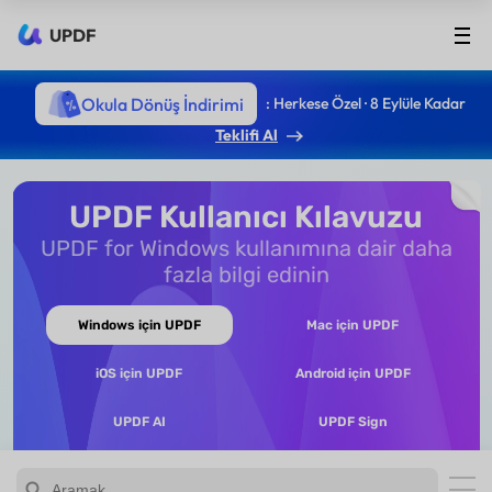
UPDF
Okula Dönüş İndirimi
: Herkese Özel · 8 Eylüle Kadar
Teklifi Al
UPDF Kullanıcı Kılavuzu
UPDF for Windows kullanımına dair daha
fazla bilgi edinin
Windows için UPDF
Mac için UPDF
iOS için UPDF
Android için UPDF
UPDF AI
UPDF Sign