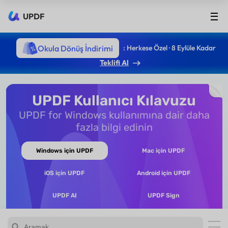
UPDF
Okula Dönüş İndirimi
: Herkese Özel · 8 Eylüle Kadar
Teklifi Al
UPDF Kullanıcı Kılavuzu
UPDF for Windows kullanımına dair daha
fazla bilgi edinin
Windows için UPDF
Mac için UPDF
iOS için UPDF
Android için UPDF
UPDF AI
UPDF Sign