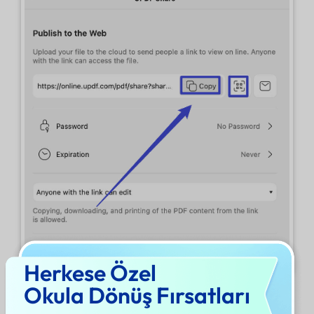
Herkese Özel
Okula Dönüş Fırsatları
2. PDF'yi E-postayla Gönder