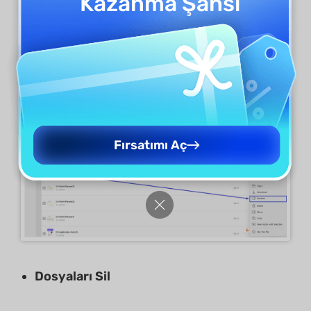
Kazanma Şansı
için dosyanın yanındaki "
üç nokta
" simgesini
seçin ve açılan menüden "
Yeniden Adlandır "ı
seçin.
Fırsatımı Aç
Dosyaları Sil