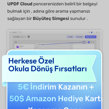
UPDF Cloud
pencerenizden belirli bir belgeyi
bulmak için , adına göre arama yapmanızı
sağlayan bir
Büyüteç Simgesi
sunulur .
Herkese Özel
Okula Dönüş Fırsatları
5€ İndirim
Kazanın +
Dosyaları Yeniden Adlandır
50$ Amazon Hediye Kartı
Belirli bir dosyanın adını değiştirmek