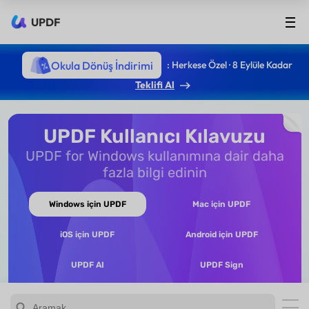
UPDF
Okula Dönüş İndirimi
: Herkese Özel · 8 Eylüle Kadar
Teklifi Al
UPDF Kullanıcı Kılavuzu
UPDF for Windows kullanımına dair daha
fazla bilgi edinin
Windows için UPDF
Mac için UPDF
iOS için UPDF
Android için UPDF
UPDF AI
UPDF Sign