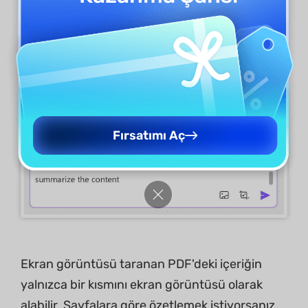
Adım 2. "
İçeriği özetle
" istemini girin ,
ardından UPDF AI ekran görüntüsünü
özetlemenizde yardımcı olacaktır.
Fırsatımı Aç
Ekran görüntüsü taranan PDF'deki içeriğin
yalnızca bir kısmını ekran görüntüsü olarak
alabilir. Sayfalara göre özetlemek istiyorsanız,