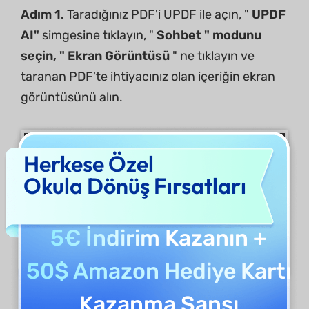
Adım 1.
Taradığınız PDF'i UPDF ile açın, "
UPDF
AI"
simgesine tıklayın, "
Sohbet " modunu
seçin, "
Ekran Görüntüsü
" ne tıklayın ve
taranan PDF'te ihtiyacınız olan içeriğin ekran
görüntüsünü alın.
Herkese Özel
Okula Dönüş Fırsatları
5€ İndirim
Kazanın +
50$ Amazon Hediye Kartı
Kazanma Şansı