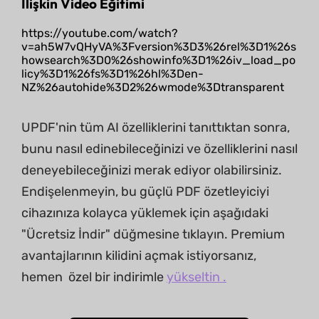
İlişkin Video Eğitimi
https://youtube.com/watch?
v=ah5W7vQHyVA%3Fversion%3D3%26rel%3D1%26s
howsearch%3D0%26showinfo%3D1%26iv_load_po
licy%3D1%26fs%3D1%26hl%3Den-
NZ%26autohide%3D2%26wmode%3Dtransparent
UPDF'nin tüm AI özelliklerini tanıttıktan sonra,
bunu nasıl edinebileceğinizi ve özelliklerini nasıl
deneyebileceğinizi merak ediyor olabilirsiniz.
Endişelenmeyin, bu güçlü PDF özetleyiciyi
cihazınıza kolayca yüklemek için aşağıdaki
"Ücretsiz İndir" düğmesine tıklayın. Premium
avantajlarının kilidini açmak istiyorsanız,
hemen özel bir indirimle
yükseltin .