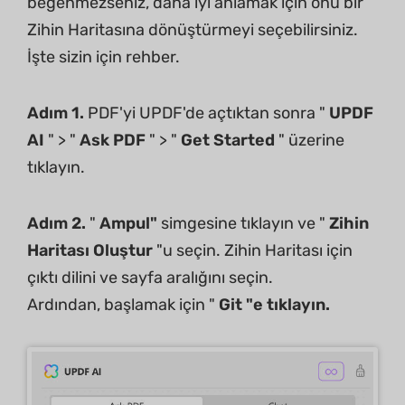
beğenmezseniz, daha iyi anlamak için onu bir
Zihin Haritasına dönüştürmeyi seçebilirsiniz.
İşte sizin için rehber.
Adım 1.
PDF'yi UPDF'de açtıktan sonra "
UPDF
AI
" > "
Ask PDF
" > "
Get Started
" üzerine
tıklayın.
Adım 2.
"
Ampul"
simgesine tıklayın ve "
Zihin
Haritası Oluştur
"u seçin. Zihin Haritası için
çıktı dilini ve sayfa aralığını seçin.
Ardından, başlamak için "
Git "e tıklayın.