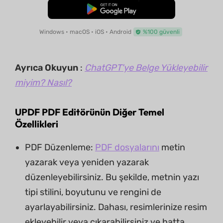
Ücretsiz İndirme
Windows • macOS • iOS • Android
%100 güvenli
Ayrıca Okuyun
:
ChatGPT'ye Belge Yükleyebilir
miyim? Nasıl?
UPDF PDF Editörünün Diğer Temel
Özellikleri
PDF Düzenleme:
PDF dosyalarını
metin
yazarak veya yeniden yazarak
düzenleyebilirsiniz. Bu şekilde, metnin yazı
tipi stilini, boyutunu ve rengini de
ayarlayabilirsiniz. Dahası, resimlerinize resim
ekleyebilir veya çıkarabilirsiniz ve hatta