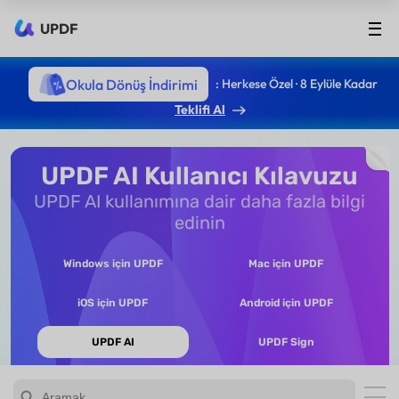
UPDF
Okula Dönüş İndirimi
: Herkese Özel · 8 Eylüle Kadar
Teklifi Al
UPDF AI Kullanıcı Kılavuzu
UPDF AI kullanımına dair daha fazla bilgi
edinin
Windows için UPDF
Mac için UPDF
iOS için UPDF
Android için UPDF
UPDF AI
UPDF Sign