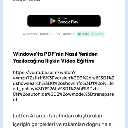
Ücretsiz İndirme
Windows • macOS • iOS • Android
%100 güvenli
Windows'ta PDF'nin Nasıl Yeniden
Yazılacağına İlişkin Video Eğitimi
https://youtube.com/watch?
v=mzn7Zzfn1f8%3Fversion%3D3%26rel%3D1%2
6showsearch%3D0%26showinfo%3D1%26iv_lo
ad_policy%3D1%26fs%3D1%26hl%3Dzh-
CN%26autohide%3D2%26wmode%3Dtranspare
nt
Lütfen AI aracı tarafından oluşturulan
içeriğin gerçekleri ve rakamları doğru hale