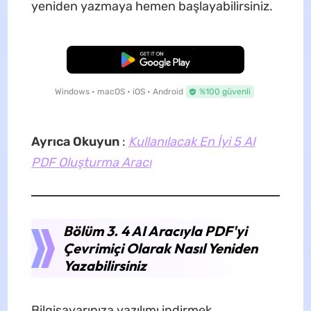
yeniden yazmaya hemen başlayabilirsiniz.
Ücretsiz İndirme
Windows • macOS • iOS • Android
%100 güvenli
Ayrıca Okuyun
:
Kullanılacak En İyi 5 AI
PDF Oluşturma Aracı
Bölüm 3. 4 AI Aracıyla PDF'yi
Çevrimiçi Olarak Nasıl Yeniden
Yazabilirsiniz
Bilgisayarınıza yazılımı indirmek