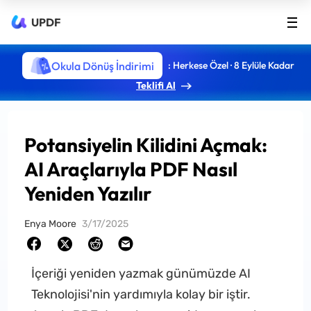
UPDF
Okula Dönüş İndirimi
: Herkese Özel · 8 Eylüle Kadar
Teklifi Al
Potansiyelin Kilidini Açmak:
AI Araçlarıyla PDF Nasıl
Yeniden Yazılır
Enya Moore
3/17/2025
İçeriği yeniden yazmak günümüzde AI
Teknolojisi'nin yardımıyla kolay bir iştir.