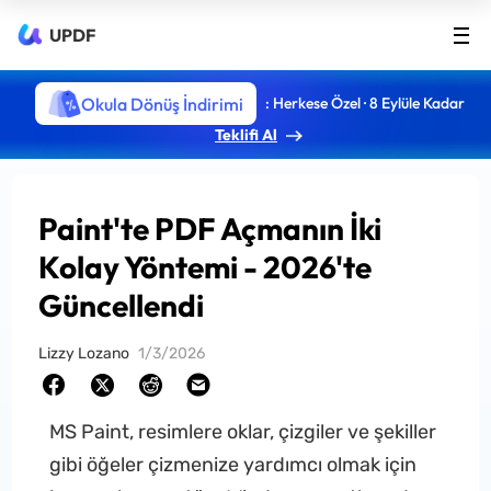
UPDF
Okula Dönüş İndirimi
: Herkese Özel · 8 Eylüle Kadar
Teklifi Al
Paint'te PDF Açmanın İki
Kolay Yöntemi - 2026'te
Güncellendi
Lizzy Lozano
1/3/2026
MS Paint, resimlere oklar, çizgiler ve şekiller
gibi öğeler çizmenize yardımcı olmak için