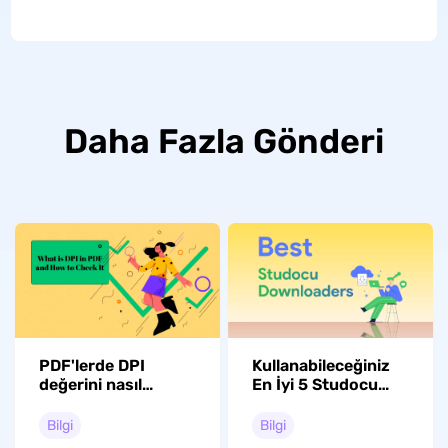
Daha Fazla Gönderi
PDF'lerde DPI
Kullanabileceğiniz
değerini nasıl
En İyi 5 Studocu
kontrol edebilir,
İndiricisi
artırabilir ve
Bilgi
Bilgi
azaltabilirsiniz?