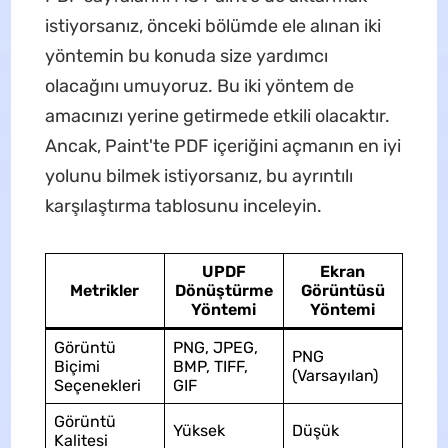
istiyorsanız, önceki bölümde ele alınan iki
yöntemin bu konuda size yardımcı
olacağını umuyoruz. Bu iki yöntem de
amacınızı yerine getirmede etkili olacaktır.
Ancak, Paint'te PDF içeriğini açmanın en iyi
yolunu bilmek istiyorsanız, bu ayrıntılı
karşılaştırma tablosunu inceleyin.
UPDF
Ekran
Metrikler
Dönüştürme
Görüntüsü
Yöntemi
Yöntemi
Görüntü
PNG, JPEG,
PNG
Biçimi
BMP, TIFF,
(Varsayılan)
Seçenekleri
GIF
Görüntü
Yüksek
Düşük
Kalitesi