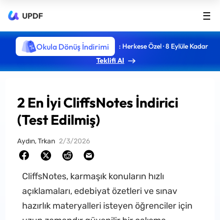
UPDF
Okula Dönüş İndirimi
: Herkese Özel · 8 Eylüle Kadar
Teklifi Al
2 En İyi CliffsNotes İndirici
(Test Edilmiş)
Aydın, Trkan
2/3/2026
CliffsNotes, karmaşık konuların hızlı
açıklamaları, edebiyat özetleri ve sınav
hazırlık materyalleri isteyen öğrenciler için