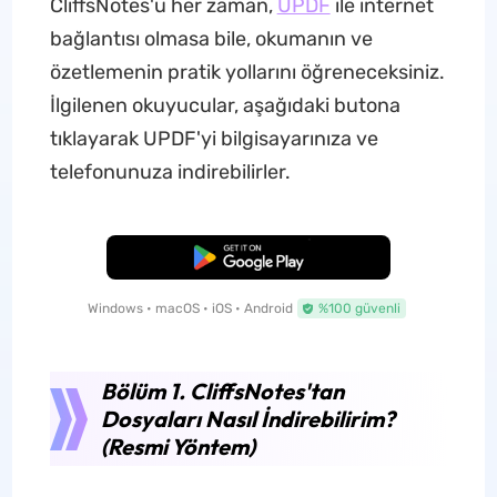
CliffsNotes'u her zaman,
UPDF
ile internet
bağlantısı olmasa bile, okumanın ve
özetlemenin pratik yollarını öğreneceksiniz.
İlgilenen okuyucular, aşağıdaki butona
tıklayarak UPDF'yi bilgisayarınıza ve
telefonunuza indirebilirler.
Ücretsiz İndirme
Windows • macOS • iOS • Android
%100 güvenli
Bölüm 1. CliffsNotes'tan
Dosyaları Nasıl İndirebilirim?
(Resmi Yöntem)