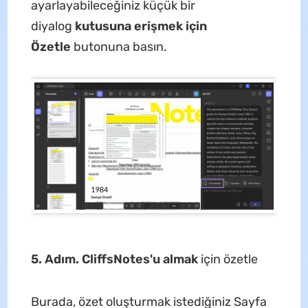
ayarlayabileceğiniz küçük bir
diyalog
kutusuna erişmek için
Özetle
butonuna basın.
5. Adım.
CliffsNotes'u almak
için özetle
Burada, özet oluşturmak istediğiniz Sayfa