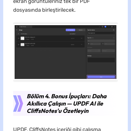
ekran görüntüleriniz tek bir PDF
dosyasında birleştirilecek.
Bölüm 4. Bonus İpuçları: Daha
Akıllıca Çalışın — UPDF AI ile
CliffsNotes'u Özetleyin
UPDF, CliffsNotes içeriği gibi çalışma