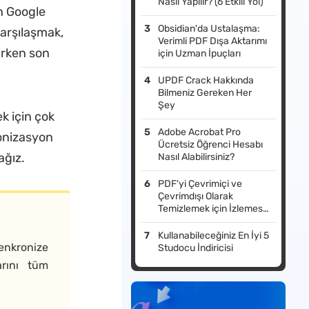
Nasıl Yapılır? (6 Etkili Yol)
ın Google
Obsidian'da Ustalaşma:
karşılaşmak,
Verimli PDF Dışa Aktarımı
şırken son
için Uzman İpuçları
UPDF Crack Hakkında
Bilmeniz Gereken Her
Şey
k için çok
Adobe Acrobat Pro
ronizasyon
Ücretsiz Öğrenci Hesabı
ağız.
Nasıl Alabilirsiniz?
PDF'yi Çevrimiçi ve
Çevrimdışı Olarak
Temizlemek için İzlemesi
Kolay İşlem
Kullanabileceğiniz En İyi 5
senkronize
Studocu İndiricisi
arını tüm