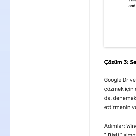
Çözüm 3: Se
Google Drive
çözmek için 
da, denemekt
ettirmenin y
Adımlar: Win
"
Dişli
" simg