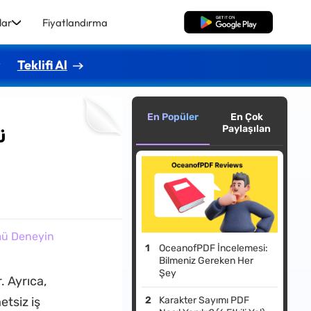
lar
Fiyatlandırma
Ücretsiz İndirme
r
Teklifi Al
En Popüler
En Çok
Paylaşılan
ü
mü Deneyin
OceanofPDF İncelemesi:
Bilmeniz Gereken Her
Şey
. Ayrıca,
etsiz iş
Karakter Sayımı PDF