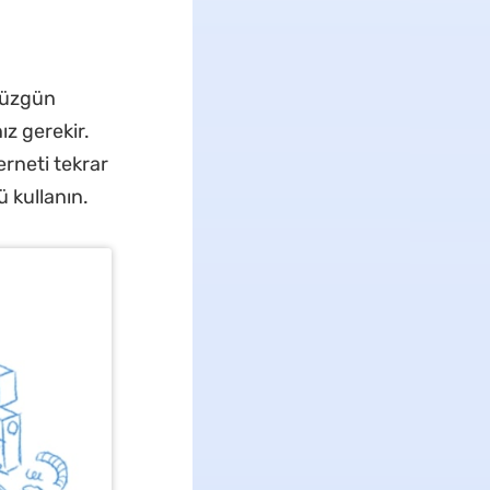
 düzgün
ız gerekir.
erneti tekrar
 kullanın.