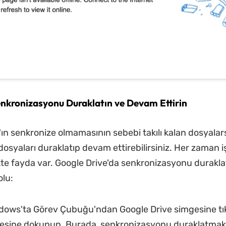
nkronizasyonu Duraklatın ve Devam Ettirin
'ın senkronize olmamasının sebebi takılı kalan dosyalar
dosyaları duraklatıp devam ettirebilirsiniz. Her zaman
e fayda var. Google Drive'da senkronizasyonu durakl
olu:
dows'ta Görev Çubuğu'ndan Google Drive simgesine tık
esine dokunun. Burada, senkronizasyonu duraklatmak 