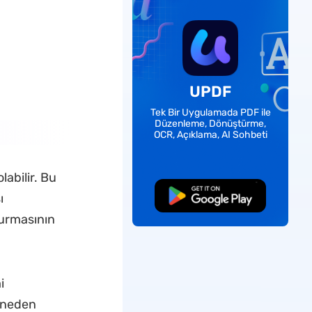
UPDF
Tek Bir Uygulamada PDF ile
Düzenleme, Dönüştürme,
OCR, Açıklama, AI Sohbeti
abilir. Bu
Ücretsiz İndirme
ı
durmasının
i
 neden