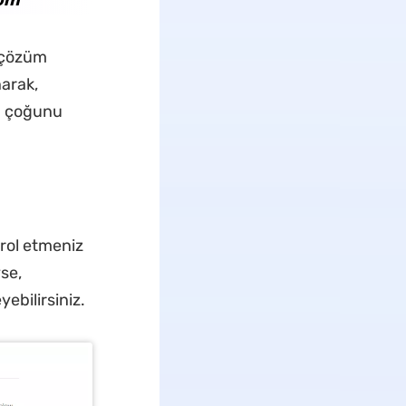
 çözüm
arak,
n çoğunu
rol etmeniz
se,
ebilirsiniz.