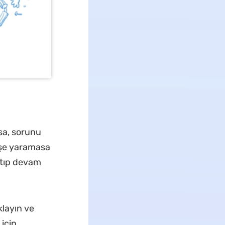
sa, sorunu
 işe yaramasa
atıp devam
layın ve
için