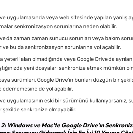
ve uygulamasında veya web sitesinde yapılan yanlış a
malar senkronizasyon sorunlarına neden olabilir.
ive'da zaman zaman sunucu sorunları veya bakım sorun
r ve bu da senkronizasyon sorunlarına yol açabilir.
a yeterli alan olmadığında veya Google Drive'da ayrıl
 aştığınızda yeni dosyaları senkronize etmek mümkün olm
sya sürümleri, Google Drive'ın bunları düzgün bir şekil
 edememesine de yol açabilir.
ve uygulamasının eski bir sürümünü kullanıyorsanız, 
 şekilde senkronize olmayabilir.
2: Windows ve Mac'te Google Drive'ın Senkroniz
sı Sorununu Gidermek İçin En İyi 10 Yaygın Çö