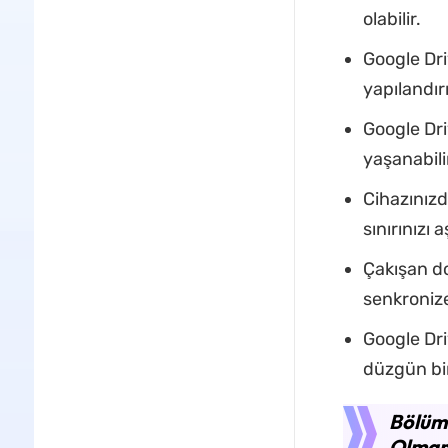
olabilir.
Google Dri
yapılandır
Google Dr
yaşanabili
Cihazınızd
sınırınızı
Çakışan do
senkronize
Google Dri
düzgün bir
Bölüm 
Olmama