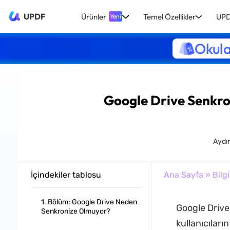
UPDF
Ürünler
Temel Özellikler
UPD
Yeni
Okula
Google Drive Senkro
Aydın
İçindekiler tablosu
Ana Sayfa
»
Bilgi
1. Bölüm: Google Drive Neden
Google Drive,
Senkronize Olmuyor?
kullanıcıları