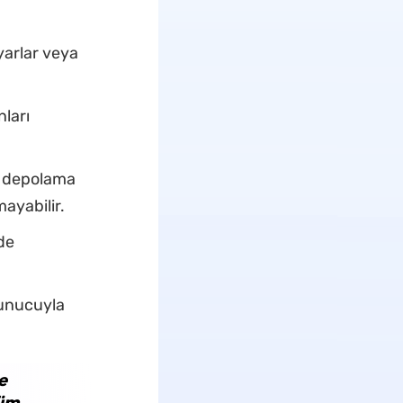
yarlar veya
ları
an depolama
ayabilir.
de
sunucuyla
e
züm