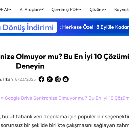
F AI
AI Araçları
Çevrimiçi PDF
Çözüm
Kaynak
 Dönüş İndirimi
: Herkese Özel · 8 Eylüle Kada
nize Olmuyor mu? Bu En İyi 10 Çözüm
Deneyin
, Trkan
8/23/2025
» Google Drive Senkronize Olmuyor mu? Bu En İyi 10 Çözü
 bulut tabanlı veri depolama için popüler bir seçenektir
n sorunsuz bir şekilde birlikte çalışmasını sağlayan zahm