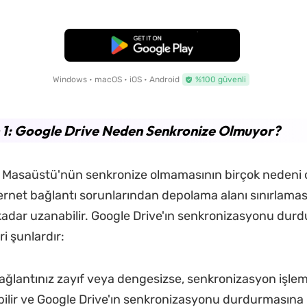
Ücretsiz İndirme
Windows • macOS • iOS • Android
%100 güvenli
 1: Google Drive Neden Senkronize Olmuyor?
 Masaüstü'nün senkronize olmamasının birçok nedeni ol
ernet bağlantı sorunlarından depolama alanı sınırlamas
kadar uzanabilir. Google Drive'ın senkronizasyonu dur
i şunlardır:
ağlantınız zayıf veya dengesizse, senkronizasyon işlem
bilir ve Google Drive'ın senkronizasyonu durdurmasına