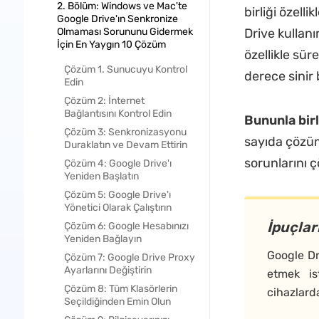
2. Bölüm: Windows ve Mac'te
birliği özell
Google Drive'ın Senkronize
Olmaması Sorununu Gidermek
Drive kullanı
İçin En Yaygın 10 Çözüm
özellikle sür
Çözüm 1. Sunucuyu Kontrol
derece sinir 
Edin
Çözüm 2: İnternet
Bağlantısını Kontrol Edin
Bununla bir
Çözüm 3: Senkronizasyonu
sayıda çözüm
Duraklatın ve Devam Ettirin
sorunlarını 
Çözüm 4: Google Drive'ı
Yeniden Başlatın
Çözüm 5: Google Drive'ı
Yönetici Olarak Çalıştırın
İpuçlar
Çözüm 6: Google Hesabınızı
Yeniden Bağlayın
Google Dr
Çözüm 7: Google Drive Proxy
Ayarlarını Değiştirin
etmek is
Çözüm 8: Tüm Klasörlerin
cihazlard
Seçildiğinden Emin Olun