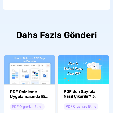
Daha Fazla Gönderi
PDF'den Sayfalar
PDF Önizleme
Nasıl Çıkarılır? 3
Uygulamasında Bir
Yöntem
PDF Sayfasını Nasıl
Silebilirsiniz
PDF Organize Etme
PDF Organize Etme
(Ayrıntılı Kılavuz)?