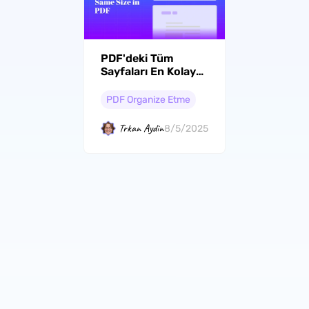
PDF'deki Tüm
Sayfaları En Kolay
Şekilde Aynı Boyuta
Nasıl Getirirsiniz?
PDF Organize Etme
Trkan Aydin
8/5/2025