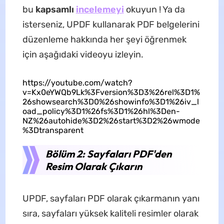
bu
kapsamlı
incelemeyi
okuyun ! Ya da
isterseniz, UPDF kullanarak PDF belgelerini
düzenleme hakkında her şeyi öğrenmek
için aşağıdaki videoyu izleyin.
https://youtube.com/watch?
v=Kx0eYWQb9Lk%3Fversion%3D3%26rel%3D1%
26showsearch%3D0%26showinfo%3D1%26iv_l
oad_policy%3D1%26fs%3D1%26hl%3Den-
NZ%26autohide%3D2%26start%3D2%26wmode
%3Dtransparent
Bölüm 2: Sayfaları PDF'den
Resim Olarak Çıkarın
UPDF, sayfaları PDF olarak çıkarmanın yanı
sıra, sayfaları yüksek kaliteli resimler olarak