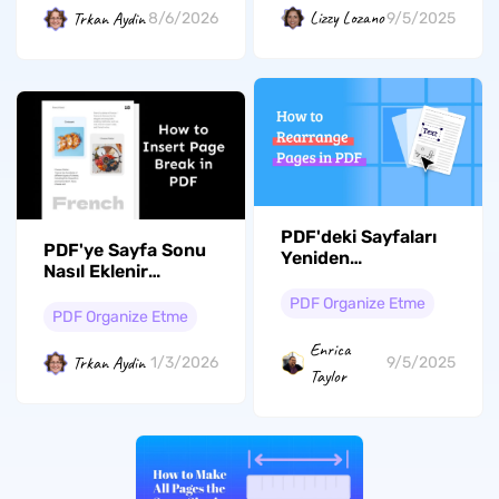
Lizzy Lozano
Trkan Aydin
9/5/2025
8/6/2026
PDF'deki Sayfaları
PDF'ye Sayfa Sonu
Yeniden
Nasıl Eklenir
Düzenleme: 3 Etkili
[Kılavuz 2026]
Yöntem
PDF Organize Etme
PDF Organize Etme
Enrica
Trkan Aydin
1/3/2026
9/5/2025
Taylor