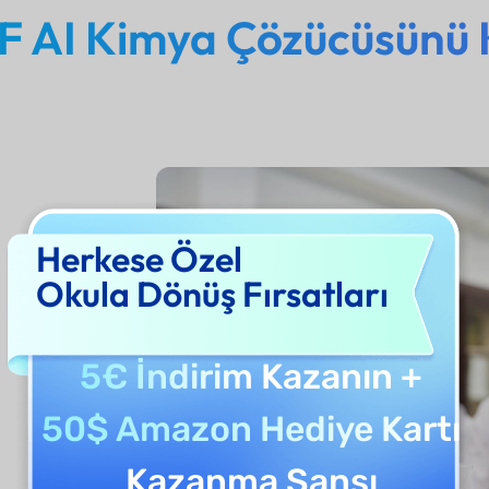
 AI Kimya Çözücüsünü K
Herkese Özel
Okula Dönüş Fırsatları
5€ İndirim
Kazanın +
50$ Amazon Hediye Kartı
Kazanma Şansı