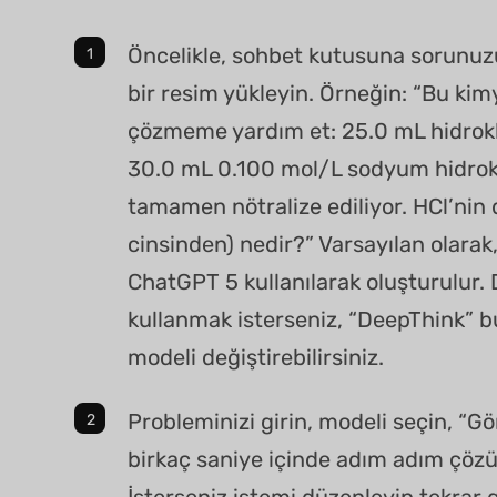
Öncelikle, sohbet kutusuna sorunuz
bir resim yükleyin. Örneğin: “Bu ki
çözmeme yardım et: 25.0 mL hidroklo
30.0 mL 0.100 mol/L sodyum hidroks
tamamen nötralize ediliyor. HCl’nin 
cinsinden) nedir?” Varsayılan olarak
ChatGPT 5 kullanılarak oluşturulur
kullanmak isterseniz, “DeepThink” b
modeli değiştirebilirsiniz.
Probleminizi girin, modeli seçin, “G
birkaç saniye içinde adım adım çöz
İsterseniz istemi düzenleyip tekrar g