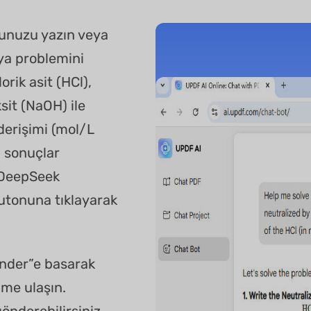
unuzu yazın veya
mya problemini
rik asit (HCl),
it (NaOH) ile
derişimi (mol/L
, sonuçlar
. DeepSeek
utonuna tıklayarak
önder”e basarak
üme ulaşın.
önderebilirsiniz.