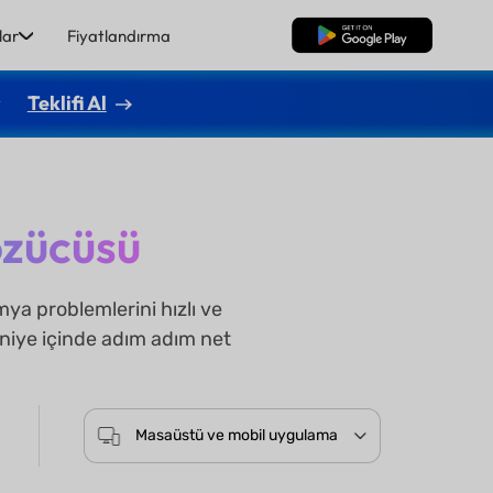
lar
Fiyatlandırma
Ücretsiz İndirme
r
Teklifi Al
özücüsü
a problemlerini hızlı ve
aniye içinde adım adım net
Masaüstü ve mobil uygulama