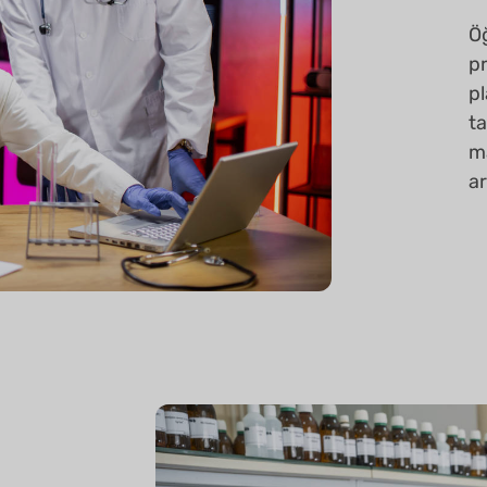
Ö
pr
pl
ta
ma
ar