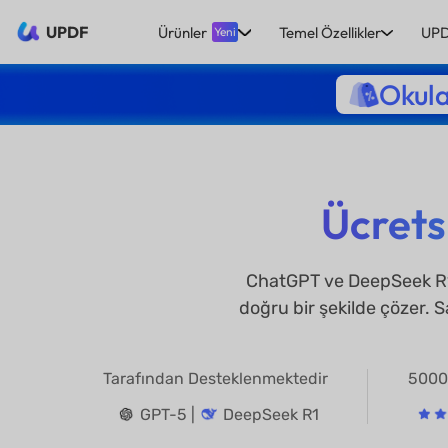
UPDF
Ürünler
Temel Özellikler
UPD
Yeni
Okula
Ücrets
ChatGPT ve DeepSeek R1 
doğru bir şekilde çözer. 
Tarafından Desteklenmektedir
5000
GPT-5 |
DeepSeek R1