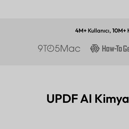
4M+
Kullanıcı,
10M+
K
UPDF AI Kimya