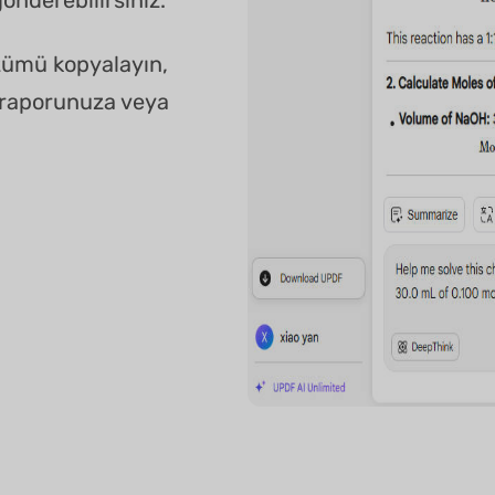
zümü kopyalayın,
a, raporunuza veya