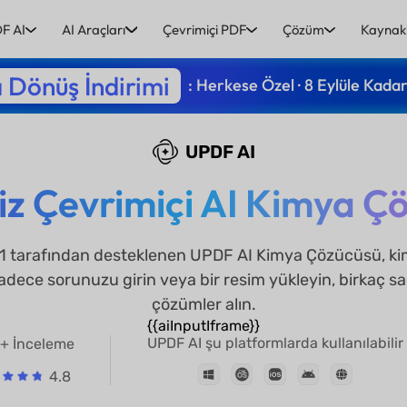
F AI
AI Araçları
Çevrimiçi PDF
Çözüm
Kaynak
 Dönüş İndirimi
: Herkese Özel · 8 Eylüle Kada
UPDF AI
iz Çevrimiçi AI Kimya Ç
tarafından desteklenen UPDF AI Kimya Çözücüsü, kimy
Sadece sorunuzu girin veya bir resim yükleyin, birkaç s
çözümler alın.
{{aiInputIframe}}
UPDF AI şu platformlarda kullanılabilir
+ İnceleme
4.8