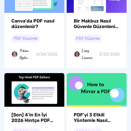
Canva'da PDF nasıl
Bir Makbuz Nasıl
düzenlenir?
Güvenle Düzenlenir:
Kapsamlı Bir Nasıl
Yapılır Kılavuzu
PDF Düzenle
PDF Düzenle
Trkan
Lizzy
6/24/2026
3/23/2025
Aydin
Lozano
[Son] 4'in En İyi
PDF'yi 3 Etkili
2026 Hintçe PDF
Yöntemle Nasıl
Düzenleyicisi
Yansıtabilirsiniz?