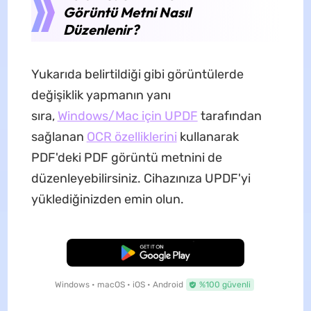
Görüntü Metni Nasıl
Düzenlenir?
Yukarıda belirtildiği gibi görüntülerde
değişiklik yapmanın yanı
sıra,
Windows/Mac için UPDF
tarafından
sağlanan
OCR özelliklerini
kullanarak
PDF'deki PDF görüntü metnini de
düzenleyebilirsiniz. Cihazınıza UPDF'yi
yüklediğinizden emin olun.
Ücretsiz İndirme
Windows • macOS • iOS • Android
%100 güvenli