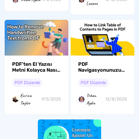
Lozano
PDF
PDF'ten El Yazısı
Navigasyonunuzu
Metni Kolayca Nasıl
Başarıyla Yapın:
Kaldırılır?
İçindekileri PDF'deki
PDF Düzenle
PDF Düzenle
Sayfalara Nasıl
Zahmetsizce
Trkan
Enrica
Bağlayabilirsiniz
12/8/2025
9/5/2025
Aydin
Taylor