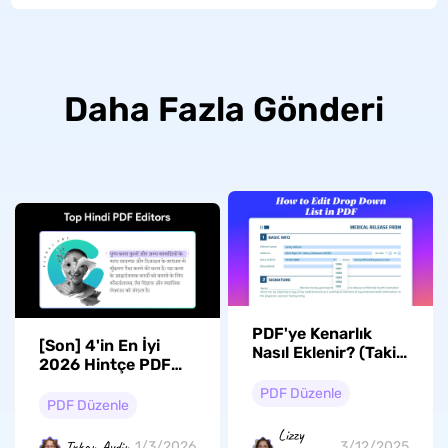
Daha Fazla Gönderi
PDF'ye Kenarlık
[Son] 4'in En İyi
Nasıl Eklenir? (Takip
2026 Hintçe PDF
Edilecek 3 Yöntem)
Düzenleyicisi
PDF Düzenle
PDF Düzenle
Lizzy
Trkan Aydin
1/3/2026
3/12/2025