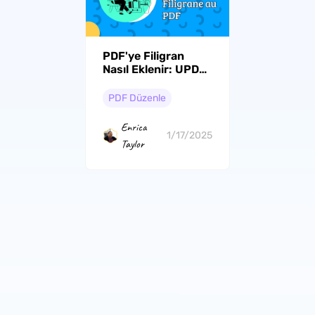
PDF'ye Filigran
Nasıl Eklenir: UPDF
ile Eksiksiz Bir
Kılavuz
PDF Düzenle
Enrica
1/17/2025
Taylor