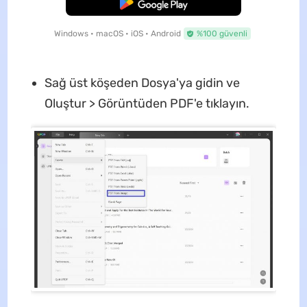
Ücretsiz İndirme
Windows • macOS • iOS • Android
%100 güvenli
Sağ üst köşeden Dosya'ya gidin ve
Oluştur > Görüntüden PDF'e tıklayın.