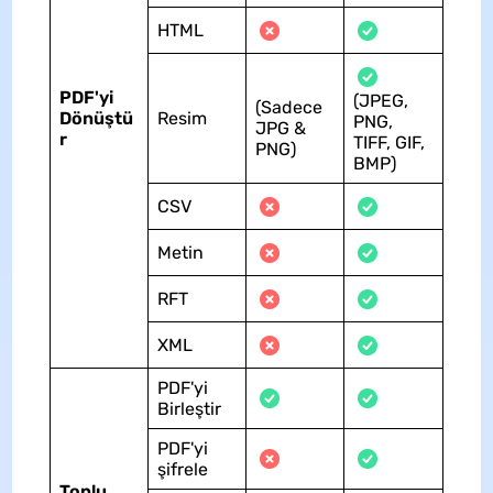
HTML
PDF'yi
(JPEG,
(Sadece
Dönüştü
Resim
PNG,
JPG &
r
TIFF, GIF,
PNG)
BMP)
CSV
Metin
RFT
XML
PDF'yi
Birleştir
PDF'yi
şifrele
Toplu