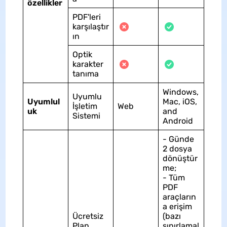
özellikler
PDF'leri
karşılaştır
ın
Optik
karakter
tanıma
Windows,
Uyumlu
Uyumlul
Mac, iOS,
İşletim
Web
uk
and
Sistemi
Android
- Günde
2 dosya
dönüştür
me;
- Tüm
PDF
araçların
a erişim
Ücretsiz
(bazı
Plan
sınırlamal