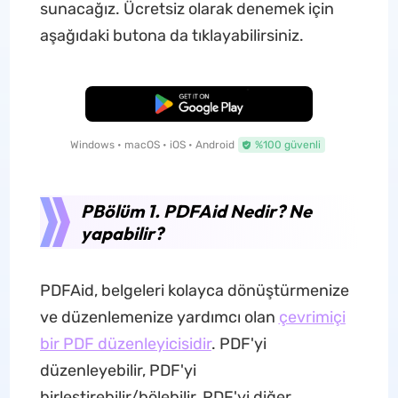
sunacağız. Ücretsiz olarak denemek için
aşağıdaki butona da tıklayabilirsiniz.
Ücretsiz İndirme
Windows • macOS • iOS • Android
%100 güvenli
PBölüm 1. PDFAid Nedir? Ne
yapabilir?
PDFAid, belgeleri kolayca dönüştürmenize
ve düzenlemenize yardımcı olan
çevrimiçi
bir PDF düzenleyicisidir
. PDF'yi
düzenleyebilir, PDF'yi
birleştirebilir/bölebilir, PDF'yi diğer