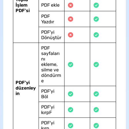
İşlem
PDF ekle
PDF'si
PDF
Yazdır
PDF'yi
Dönüştür
PDF
sayfaları
nı
ekleme,
silme ve
döndürm
e
PDF'yi
düzenley
PDF'yi
in
Böl
PDF'yi
kırpF
PDF'yi
kırp