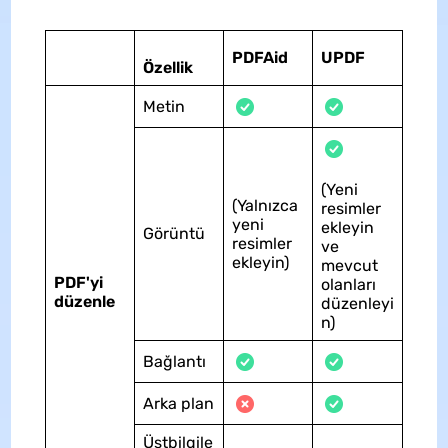
PDFAid
UPDF
Özellik
Metin
(Yeni
(Yalnızca
resimler
yeni
ekleyin
Görüntü
resimler
ve
ekleyin)
mevcut
PDF'yi
olanları
düzenle
düzenleyi
n)
Bağlantı
Arka plan
Üstbilgile