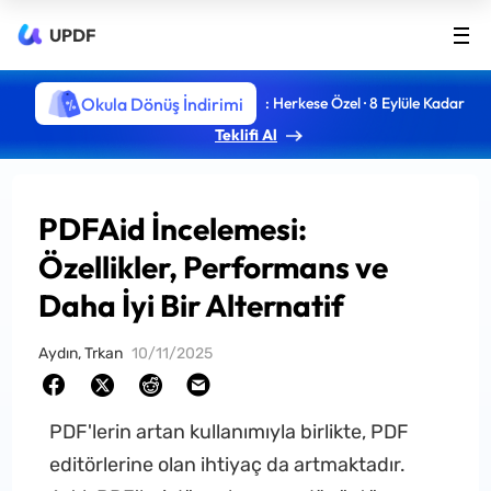
UPDF
Okula Dönüş İndirimi
: Herkese Özel · 8 Eylüle Kadar
Teklifi Al
PDFAid İncelemesi:
Özellikler, Performans ve
Daha İyi Bir Alternatif
Aydın, Trkan
10/11/2025
PDF'lerin artan kullanımıyla birlikte, PDF
editörlerine olan ihtiyaç da artmaktadır.