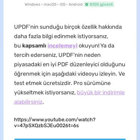
Windows • macOS • iOS • Android
%100 güvenli
UPDF'nin sunduğu birçok özellik hakkında
daha fazla bilgi edinmek istiyorsanız,
bu
kapsamlı
incelemeyi
okuyun! Ya da
tercih ederseniz, UPDF'nin neden
piyasadaki en iyi PDF düzenleyici olduğunu
öğrenmek için aşağıdaki videoyu izleyin. Ve
test etmek ücretsizdir. Pro sürümüne
yükseltmek istiyorsanız,
büyük bir indirimle
alabilirsiniz
.
https://www.youtube.com/watch?
v=47pSXQzbSJEu0026t=6s