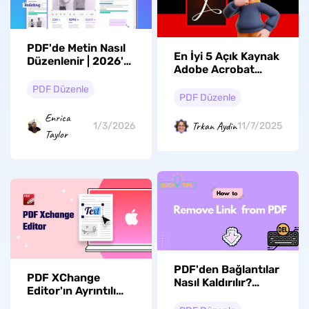
PDF'de Metin Nasıl
En İyi 5 Açık Kaynak
Düzenlenir | 2026'te
Adobe Acrobat
En İyi Yöntemler
Alternatifi
PDF Düzenle
PDF Düzenle
Enrica
Trkan Aydin
1/3/2026
11/7/2025
Taylor
PDF'den Bağlantılar
PDF XChange
Nasıl Kaldırılır?
Editor'ın Ayrıntılı
Sorunsuz Yollar
Açıklaması ve En İyi