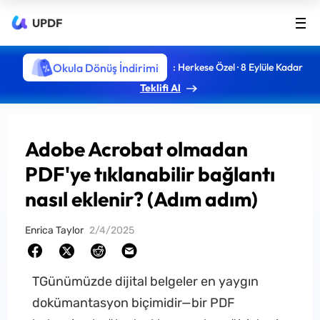
UPDF
Okula Dönüş İndirimi
: Herkese Özel · 8 Eylüle Kadar
Teklifi Al
Adobe Acrobat olmadan
PDF'ye tıklanabilir bağlantı
nasıl eklenir? (Adım adım)
Enrica Taylor
2/4/2025
TGünümüzde dijital belgeler en yaygın
dokümantasyon biçimidir—bir PDF