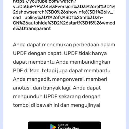
https://youtube.com/watch?
v=iOoUuFYFW34%3Fversion%3D3%26rel%3D1%
26showsearch%3D0%26showinfo%3D1%26iv_l
oad_policy%3D1%26fs%3D1%26hl%3Dzh-
CN%26autohide%3D2%26start%3D15%26wmod
e%3Dtransparent
Anda dapat menemukan perbedaan dalam
UPDF dengan cepat. UPDF tidak hanya
dapat membantu Anda membandingkan
PDF di Mac, tetapi juga dapat membantu
Anda mengedit, mengonversi, memberi
anotasi, dan banyak lagi. Anda dapat
mengunduh UPDF sekarang dengan
tombol di bawah ini dan mengujinya!
Unduh Gratis