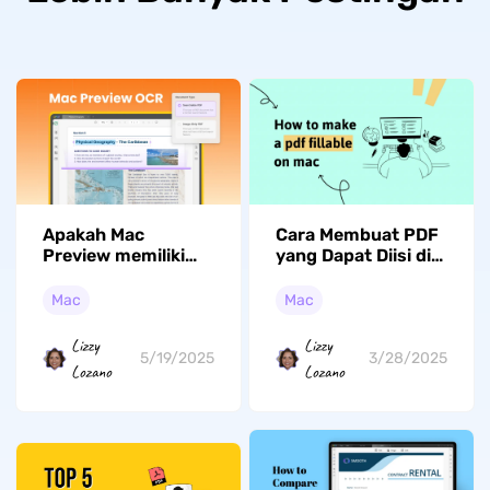
Apakah Mac
Cara Membuat PDF
Preview memiliki
yang Dapat Diisi di
Fitur OCR?
Mac: INI adalah
Penjelasan Rinci
Panduan Paling
Mac
Mac
tentang OCR Apple
Mudah
Preview
Lizzy
Lizzy
5/19/2025
3/28/2025
Lozano
Lozano