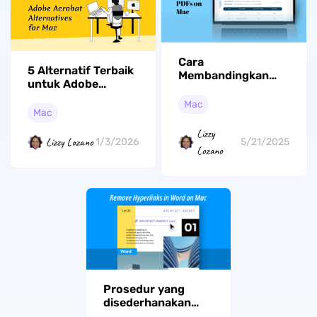
Cara
5 Alternatif Terbaik
Membandingkan
untuk Adobe
Dua PDF di Mac (2
Acrobat untuk Mac
Metode)
Mac
pada tahun 2026
Mac
(Mendukung macOS
Lizzy
Tahoe)
Lizzy Lozano
1/3/2026
5/21/2025
Lozano
Prosedur yang
disederhanakan
untuk menghapus