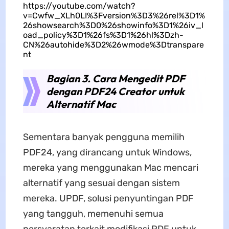
https://youtube.com/watch?
v=Cwfw_XLh0LI%3Fversion%3D3%26rel%3D1%
26showsearch%3D0%26showinfo%3D1%26iv_l
oad_policy%3D1%26fs%3D1%26hl%3Dzh-
CN%26autohide%3D2%26wmode%3Dtranspare
nt
Bagian 3. Cara Mengedit PDF
dengan PDF24 Creator untuk
Alternatif Mac
Sementara banyak pengguna memilih
PDF24, yang dirancang untuk Windows,
mereka yang menggunakan Mac mencari
alternatif yang sesuai dengan sistem
mereka. UPDF, solusi penyuntingan PDF
yang tangguh, memenuhi semua