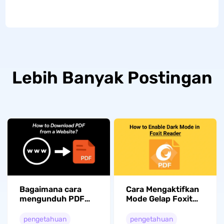
Lebih Banyak Postingan
Bagaimana cara
Cara Mengaktifkan
mengunduh PDF
Mode Gelap Foxit
dari situs web?
Reader: Panduan
(Panduan mudah)
Langkah demi
pengetahuan
pengetahuan