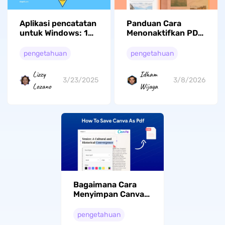
Aplikasi pencatatan
Panduan Cara
untuk Windows: 10
Menonaktifkan PDF
opsi teratas dan
Buka Otomatis
pertanyaan yang
Setelah Unduh
pengetahuan
pengetahuan
sering diajukan
Lizzy
Idham
3/23/2025
3/8/2026
Lozano
Wijaya
Bagaimana Cara
Menyimpan Canva
sebagai PDF?
(Langkah demi
pengetahuan
Langkah)