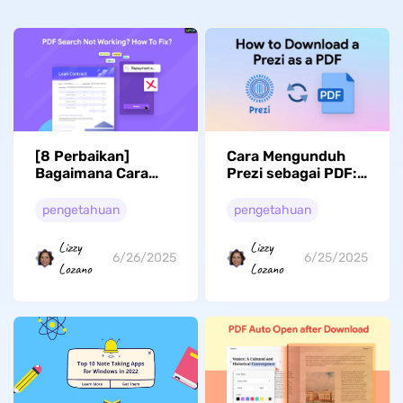
[8 Perbaikan]
Cara Mengunduh
Bagaimana Cara
Prezi sebagai PDF:
Memperbaiki
Panduan Langkah
Pencarian PDF yang
demi Langkah
pengetahuan
pengetahuan
Tidak Berfungsi?
Lizzy
Lizzy
6/26/2025
6/25/2025
Lozano
Lozano