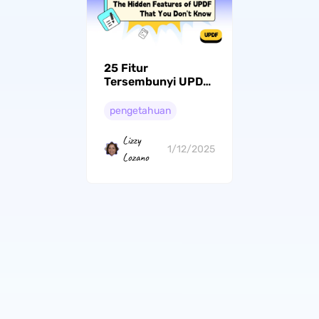
25 Fitur
Tersembunyi UPDF
yang Akan
Mengubah
pengetahuan
Pengalaman Anda
Lizzy
1/12/2025
Lozano