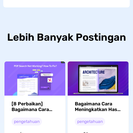
Lebih Banyak Postingan
[8 Perbaikan]
Bagaimana Cara
Bagaimana Cara
Meningkatkan Hasil
Memperbaiki
Pindaian PDF? (3
Pencarian PDF yang
Cara Efektif)
pengetahuan
pengetahuan
Tidak Berfungsi?