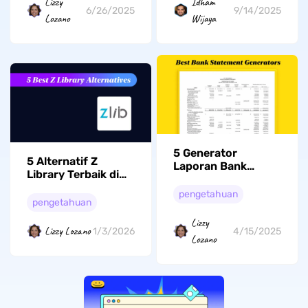
Lizzy
Idham
6/26/2025
9/14/2025
Lozano
Wijaya
5 Generator
5 Alternatif Z
Laporan Bank
Library Terbaik di
Terbaik yang Dapat
Tahun 2026
Anda Gunakan
pengetahuan
pengetahuan
Lizzy
Lizzy Lozano
1/3/2026
4/15/2025
Lozano