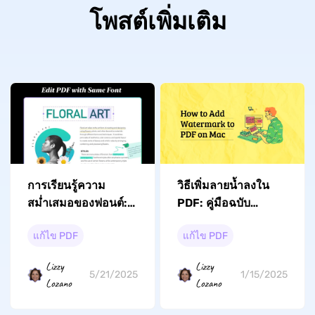
โพสต์เพิ่มเติม
การเรียนรู้ความ
วิธีเพิ่มลายน้ำลงใน
สม่ำเสมอของฟอนต์:
PDF: คู่มือฉบับ
วิธีแก้ไข PDF ด้วย
สมบูรณ์พร้อม UPDF
แก้ไข PDF
แก้ไข PDF
ฟอนต์เดียวกันได้อย่าง
ง่ายดาย
Lizzy
Lizzy
5/21/2025
1/15/2025
Lozano
Lozano