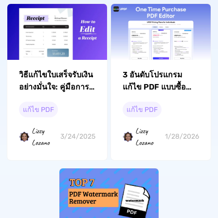
วิธีแก้ไขใบเสร็จรับเงิน
3 อันดับโปรแกรม
อย่างมั่นใจ: คู่มือการ
แก้ไข PDF แบบซื้อ
ใช้งานโดยละเอียด
ครั้งเดียวที่ดีที่สุด (ไม่
แก้ไข PDF
แก้ไข PDF
ต้องสมัครสมาชิก)
Lizzy
Lizzy
3/24/2025
1/28/2026
Lozano
Lozano