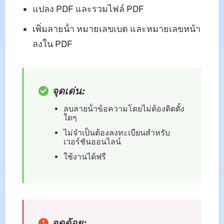
แปลง PDF และรวมไฟล์ PDF
เพิ่มลายน้ํา หมายเลขเบต และหมายเลขหน้า
ลงใน PDF
จุดเด่น:
ลบลายน้ําข้อความโดยไม่ต้องติดตั้ง
ใดๆ
ไม่จําเป็นต้องลงทะเบียนสําหรับ
เวอร์ชันออนไลน์
ใช้งานได้ฟรี
จุดด้อย: