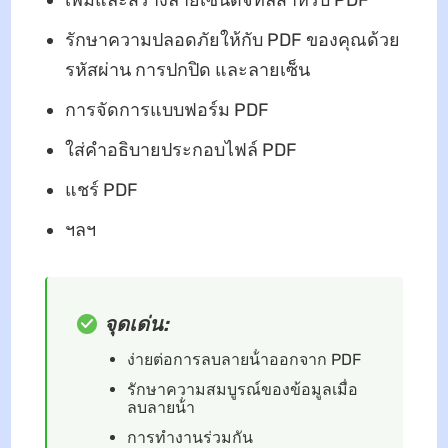
เพิ่มและสร้างลายเซ็นดิจิทัลสําหรับ PDF
รักษาความปลอดภัยให้กับ PDF ของคุณด้วย
รหัสผ่าน การปกปิด และลายเซ็น
การจัดการแบบฟอร์ม PDF
ใส่คําอธิบายประกอบไฟล์ PDF
แชร์ PDF
ฯลฯ
จุดเด่น:
ง่ายต่อการลบลายน้ําออกจาก PDF
รักษาความสมบูรณ์ของข้อมูลเมื่อ
ลบลายน้ํา
การทํางานร่วมกัน