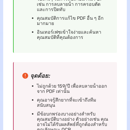
เช่น การลบลายน้ํา การครอบตัด
และการปิดทับ
คุณสมบัติการแก้ไข PDF อื่น ๆ อีก
มากมาย
อินเทอร์เฟซเข้าใจง่ายและค้นหา
คุณสมบัติที่คุณต้องการ
จุดด้อย:
ไม่ถูกด้วย 159/ปี เพื่อลบลายน้ําออก
จาก PDF เท่านั้น
คุณอาจรู้สึกยากที่จะเข้าถึงทีม
สนับสนุน
มีข้อบกพร่องบางอย่างสําหรับ
คุณสมบัติบางอย่าง ตัวอย่างเช่น คุณ
อาจไม่ได้รับผลลัพธ์ที่ถูกต้องสําหรับ
คุณลักษณะ OCR