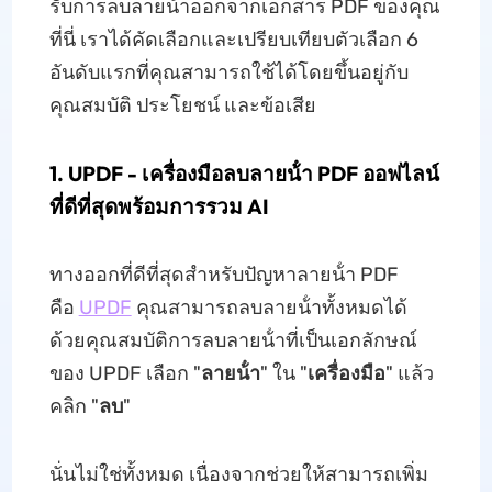
รับการลบลายน้ําออกจากเอกสาร PDF ของคุณ
ที่นี่ เราได้คัดเลือกและเปรียบเทียบตัวเลือก 6
อันดับแรกที่คุณสามารถใช้ได้โดยขึ้นอยู่กับ
คุณสมบัติ ประโยชน์ และข้อเสีย
1. UPDF - เครื่องมือลบลายน้ํา PDF ออฟไลน์
ที่ดีที่สุดพร้อมการรวม AI
ทางออกที่ดีที่สุดสําหรับปัญหาลายน้ํา PDF
คือ
UPDF
คุณสามารถลบลายน้ําทั้งหมดได้
ด้วยคุณสมบัติการลบลายน้ําที่เป็นเอกลักษณ์
ของ UPDF เลือก "
ลายน้ํา
" ใน "
เครื่องมือ
" แล้ว
คลิก "
ลบ
"
นั่นไม่ใช่ทั้งหมด เนื่องจากช่วยให้สามารถเพิ่ม