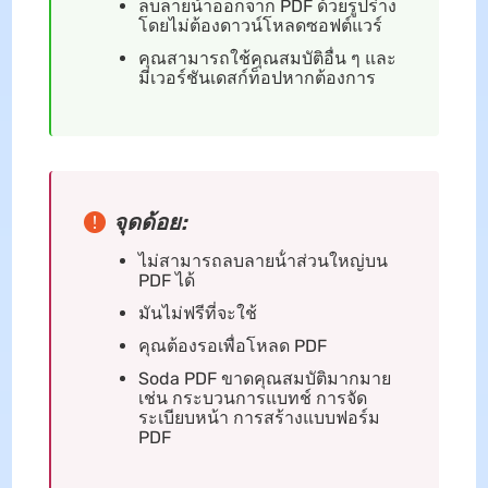
ลบลายน้ําออกจาก PDF ด้วยรูปร่าง
โดยไม่ต้องดาวน์โหลดซอฟต์แวร์
คุณสามารถใช้คุณสมบัติอื่น ๆ และ
มีเวอร์ชันเดสก์ท็อปหากต้องการ
จุดด้อย:
ไม่สามารถลบลายน้ําส่วนใหญ่บน
PDF ได้
มันไม่ฟรีที่จะใช้
คุณต้องรอเพื่อโหลด PDF
Soda PDF ขาดคุณสมบัติมากมาย
เช่น กระบวนการแบทช์ การจัด
ระเบียบหน้า การสร้างแบบฟอร์ม
PDF