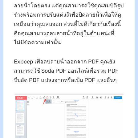
ลายน้ําโดยตรง แต่คุณสามารถใช้คุณสมบัติรูป
ร่างพร้อมการปรับแต่งสีเพื่อปิดลายน้ําเพื่อให้ดู
เหมือนว่าคุณลบออก ส่วนที่ไม่ดีเกี่ยวกับเรื่องนี้
คือคุณสามารถลบลายน้ําที่อยู่ในตําแหน่งที่
ไม่มีข้อความเท่านั้น
Expcep เพื่อลบลายน้ําออกจาก PDF คุณยัง
สามารถใช้ Soda PDF ออนไลน์เพื่อรวม PDF
บีบอัด PDF แปลงจากหรือเป็น PDF และอื่นๆ