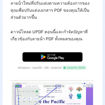
ลายน้ําใหม่ที่ปรับแต่งตามความต้องการของ
คุณเพื่อปรับแต่งเอกสาร PDF ของคุณให้เป็น
ส่วนตัวมากขึ้น
ดาวน์โหลด UPDF ตอนนี้และกําจัดปัญหาที่
เกี่ยวข้องกับลายน้ํา PDF ทั้งหมดของคุณ
ดาวน์โหลดฟรี
Windows • macOS • iOS • Android
ปลอดภัย 100%