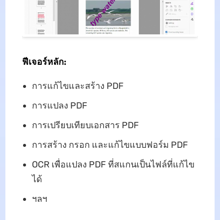
ฟีเจอร์หลัก:
การแก้ไขและสร้าง PDF
การแปลง PDF
การเปรียบเทียบเอกสาร PDF
การสร้าง กรอก และแก้ไขแบบฟอร์ม PDF
OCR เพื่อแปลง PDF ที่สแกนเป็นไฟล์ที่แก้ไข
ได้
ฯลฯ