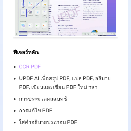
ฟีเจอร์หลัก:
OCR PDF
UPDF AI เพื่อสรุป PDF, แปล PDF, อธิบาย
PDF, เขียนและเขียน PDF ใหม่ ฯลฯ
การประมวลผลแบทช์
การแก้ไข PDF
ใส่คําอธิบายประกอบ PDF