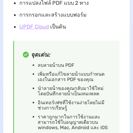
การแปลงไฟล์ PDF แบบ 2 ทาง
การกรอกและสร้างแบบฟอร์ม
UPDF Cloud
เป็นต้น
จุดเด่น:
ลบลายน้ําบน PDF
เพิ่มหรือแก้ไขลายน้ําแบบกําหนด
เองในเอกสาร PDF ของคุณ
นําลายน้ําของคุณกลับมาใช้ใหม่
โดยบันทึกลายน้ําเป็นเทมเพลต
อินเทอร์เฟซที่ใช้งานง่ายโดยไม่มี
ช่วงการเรียนรู้
ราคาถูกมากในการใช้งานและ
สามารถใช้ใบอนุญาตเดียวบน
windows, Mac, Android และ iOS