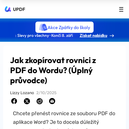
UPDF
Akce Zpátky do školy
: Slevy pro všechny · Končí 8. září
Získat nabídku
Jak zkopírovat rovnici z
PDF do Wordu? (Úplný
průvodce)
Lizzy Lozano
2/10/2025
Chcete přenést rovnice ze souboru PDF do
aplikace Word? Je to docela důležitý