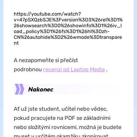
https://youtube.com/watch?
v=47pSXQzbSJE%3Fversion%3D3%26rel%3D1%
26showsearch%3D0%26showinfo%3D1%26iv_l
oad_policy%3D1%26fs%3D1%26hl%3Dzh-
CN%26autohide%3D2%26wmode%3Dtranspare
nt
A nezapomeňte si přečíst
podrobnou
recenzi od Laptop Media
.
Nakonec
Ať už jste student, učitel nebo vědec,
pokud pracujete na PDF se základními
nebo složitými rovnicemi, možná je budete
muset v určitém okamžiku zkopírovat.