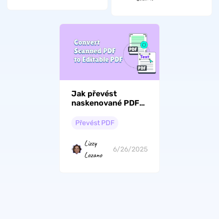
Jak převést
naskenované PDF
soubory do
upravitelných PDF
Převést PDF
souborů? Snadný
průvodce
Lizzy
6/26/2025
Lozano