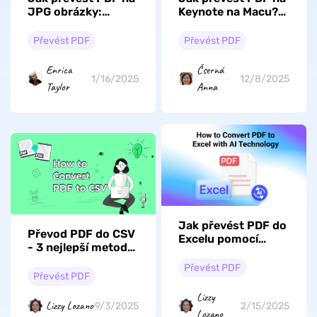
JPG obrázky:
Keynote na Macu?
Kompletní
Jednoduché kroky
průvodce pomocí
Převést PDF
Převést PDF
UPDF
Enrica
Čserná
1/16/2025
12/8/2025
Taylor
Anna
Jak převést PDF do
Převod PDF do CSV
Excelu pomocí
- 3 nejlepší metody,
technologie AI:
které byste měli
Všechny scénáře
Převést PDF
hned vyzkoušet
Převést PDF
Lizzy
Lizzy Lozano
9/3/2025
2/15/2025
Lozano