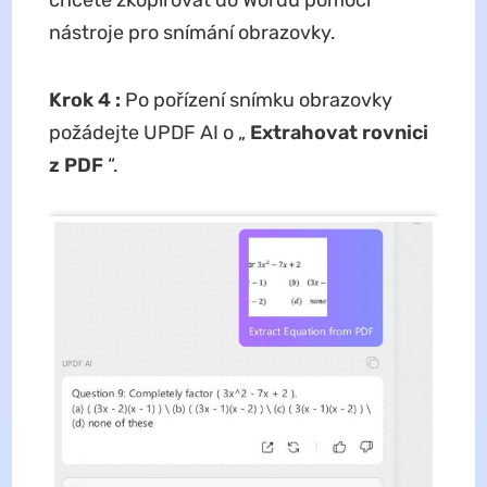
chcete zkopírovat do Wordu pomocí
nástroje pro snímání obrazovky.
Krok 4
:
Po pořízení snímku obrazovky
požádejte UPDF AI o „
Extrahovat rovnici
z PDF
“.