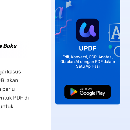
e Buku
UPDF
Edit, Konversi, OCR, Anotasi,
Obrolan AI dengan PDF dalam
Satu Aplikasi
ai kasus
B, akan
a perlu
Unduh Gratis
ntuk PDF di
 untuk