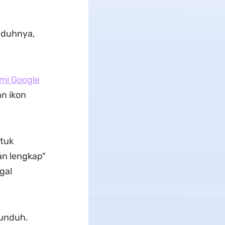
nduhnya,
smi Google
an ikon
ntuk
an lengkap"
gal
 unduh.