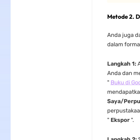
Metode 2. D
Anda juga d
dalam forma
Langkah 1:
A
Anda dan men
"
Buku di Goo
mendapatkan
Saya/Perpu
perpustakaa
"
Ekspor
".
Langkah 2:
S