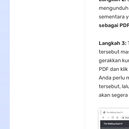
mengunduh b
sementara ya
sebagai PD
Langkah 3:
T
tersebut ma
gerakkan ku
PDF dan klik
Anda perlu 
tersebut, lalu
akan segera 