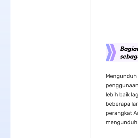
Bagia
sebag
Mengunduh b
penggunaan,
lebih baik l
beberapa la
perangkat A
mengunduh G