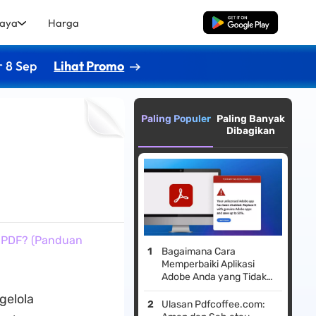
aya
Harga
Unduh Gratis
r 8 Sep
Lihat Promo
Paling Populer
Paling Banyak
Dibagikan
 PDF? (Panduan
Bagaimana Cara
Memperbaiki Aplikasi
Adobe Anda yang Tidak
Berlisensi Telah
gelola
Dinonaktifkan?
Ulasan Pdfcoffee.com: