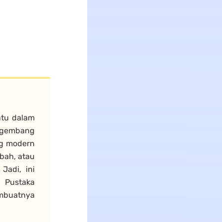
tu dalam
ngembang
g modern
bah, atau
adi, ini
 Pustaka
mbuatnya