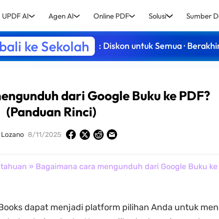
UPDF AI
Agen AI
Online PDF
Solusi
Sumber D
ali ke Sekolah
: Diskon untuk Semua · Berakhi
engunduh dari Google Buku ke PDF?
(Panduan Rinci)
y Lozano
8/11/2025
tahuan
» Bagaimana cara mengunduh dari Google Buku ke
Books dapat menjadi platform pilihan Anda untuk men