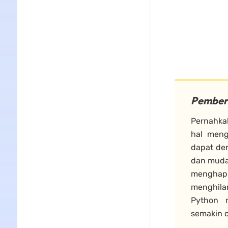
Pember
Pernahka
hal meng
dapat de
dan muda
menghapu
menghila
Python 
semakin 