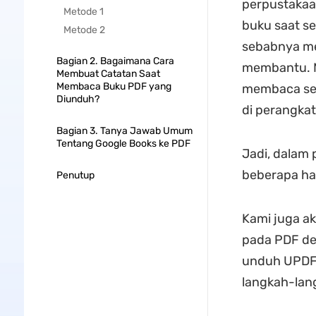
perpustakaa
Metode 1
buku saat se
Metode 2
sebabnya m
Bagian 2. Bagaimana Cara
membantu. M
Membuat Catatan Saat
Membaca Buku PDF yang
membaca sec
Diunduh?
di perangkat
Bagian 3. Tanya Jawab Umum
Tentang Google Books ke PDF
Jadi, dalam
beberapa hal
Penutup
Kami juga a
pada PDF de
unduh UPDF 
langkah-la