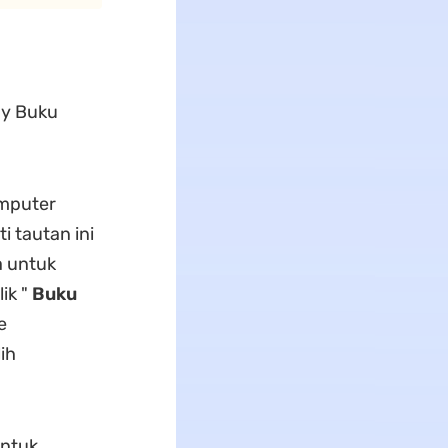
ay Buku
mputer
 tautan ini
a untuk
ik "
Buku
e
lih
untuk