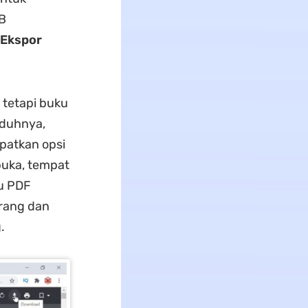
B
Ekspor
 tetapi buku
nduhnya,
patkan opsi
buka, tempat
u PDF
arang dan
.