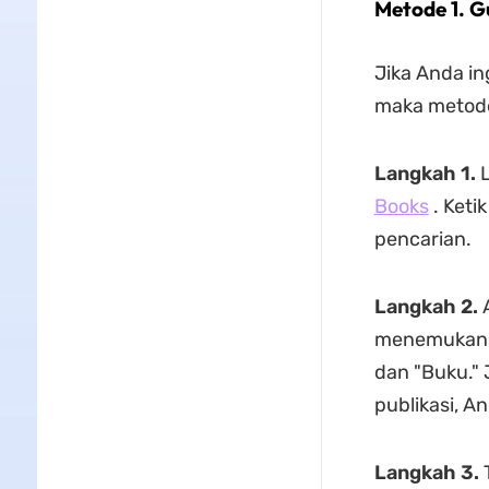
Metode 1. G
Jika Anda in
maka metode
Langkah 1.
L
Books
. Keti
pencarian.
Langkah 2.
A
menemukan P
dan "Buku." 
publikasi, A
Langkah 3.
T