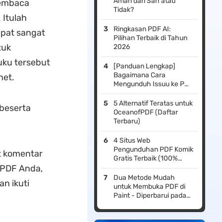
Aman dan Sah atau
membaca
Tidak?
 Itulah
Ringkasan PDF AI:
pat sangat
Pilihan Terbaik di Tahun
tuk
2026
uku tersebut
[Panduan Lengkap]
Bagaimana Cara
net.
Mengunduh Issuu ke PDF
Gratis?
5 Alternatif Teratas untuk
beserta
OceanofPDF (Daftar
Terbaru)
4 Situs Web
Pengunduhan PDF Komik
t komentar
Gratis Terbaik (100%
 PDF Anda,
Dapat Diterapkan)
Dua Metode Mudah
n ikuti
untuk Membuka PDF di
Paint - Diperbarui pada
tahun 2026