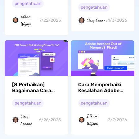
untuk Mengunduh
Mendetail)
pengetahuan
Buku PDF 2026
pengetahuan
Idham
Lizzy Lozano
7/22/2025
1/3/2026
Wijaya
[8 Perbaikan]
Cara Memperbaiki
Bagaimana Cara
Kesalahan Adobe
Memperbaiki
Acrobat "Out of
Pencarian PDF yang
Memory" (4 Solusi
pengetahuan
pengetahuan
Tidak Berfungsi?
Terbukti +
Alternatif yang
Lizzy
Idham
Lebih Baik)
6/26/2025
3/7/2026
Lozano
Wijaya