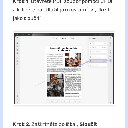
Krok 1.
Otevřete PDF soubor pomocí UPDF
a klikněte na „Uložit jako ostatní“ > „Uložit
jako sloučit“
Krok 2.
Zaškrtněte políčka „
Sloučit