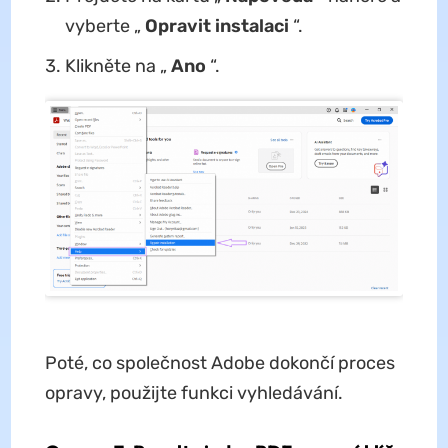
vyberte „
Opravit instalaci
“.
Klikněte na „
Ano
“.
Poté, co společnost Adobe dokončí proces
opravy, použijte funkci vyhledávání.