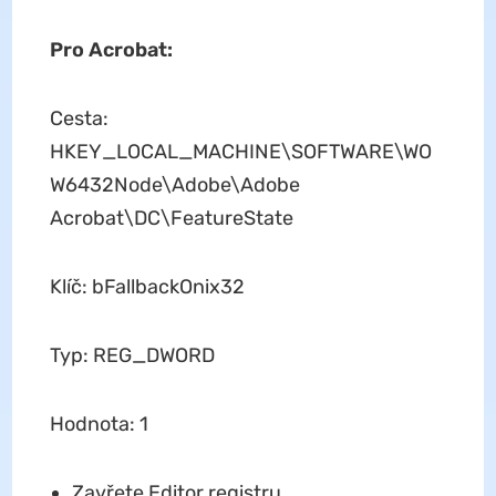
Pro Acrobat:
Cesta:
HKEY_LOCAL_MACHINE\SOFTWARE\WO
W6432Node\Adobe\Adobe
Acrobat\DC\FeatureState
Klíč: bFallbackOnix32
Typ: REG_DWORD
Hodnota: 1
Zavřete Editor registru.