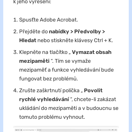
k jeho vyřešení:
Spusťte Adobe Acrobat.
Přejděte do
nabídky > Předvolby >
Hledat
nebo stiskněte klávesy Ctrl + K.
Klepněte na tlačítko „
Vymazat obsah
mezipaměti
“. Tím se vymaže
mezipaměť a funkce vyhledávání bude
fungovat bez problémů.
Zrušte zaškrtnutí políčka „
Povolit
rychlé vyhledávání
“, chcete-li zakázat
ukládání do mezipaměti a v budoucnu se
tomuto problému vyhnout.