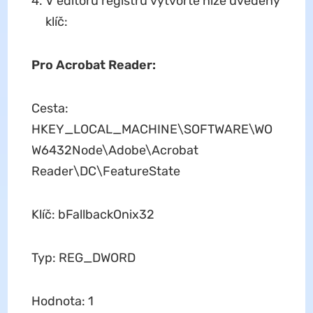
V editoru registru vytvořte níže uvedený
klíč:
Pro Acrobat Reader:
Cesta:
HKEY_LOCAL_MACHINE\SOFTWARE\WO
W6432Node\Adobe\Acrobat
Reader\DC\FeatureState
Klíč: bFallbackOnix32
Typ: REG_DWORD
Hodnota: 1