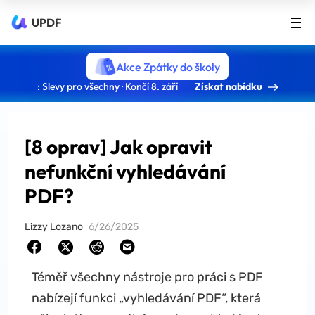
UPDF
Akce Zpátky do školy
: Slevy pro všechny · Končí 8. září
Získat nabídku
[8 oprav] Jak opravit
nefunkční vyhledávání
PDF?
Lizzy Lozano
6/26/2025
Téměř všechny nástroje pro práci s PDF
nabízejí funkci „vyhledávání PDF“, která