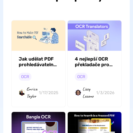
Jak udělat PDF
4 nejlepší OCR
prohledávatelné
překladače pro
bez Adobe:
přesné
Průvodce krok
rozpoznávání a
OCR
OCR
za krokem
překlad textu
pomocí UPDF
Enrica
Lizzy
1/17/2025
1/3/2026
Taylor
Lozano