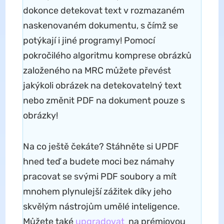
dokonce detekovat text v rozmazaném
naskenovaném dokumentu, s čímž se
potýkají i jiné programy! Pomocí
pokročilého algoritmu komprese obrázků
založeného na MRC můžete převést
jakýkoli obrázek na detekovatelný text
nebo změnit PDF na dokument pouze s
obrázky!
Na co ještě čekáte? Stáhněte si UPDF
hned teď a budete moci bez námahy
pracovat se svými PDF soubory a mít
mnohem plynulejší zážitek díky jeho
skvělým nástrojům umělé inteligence.
Můžete také
upgradovat
na prémiovou