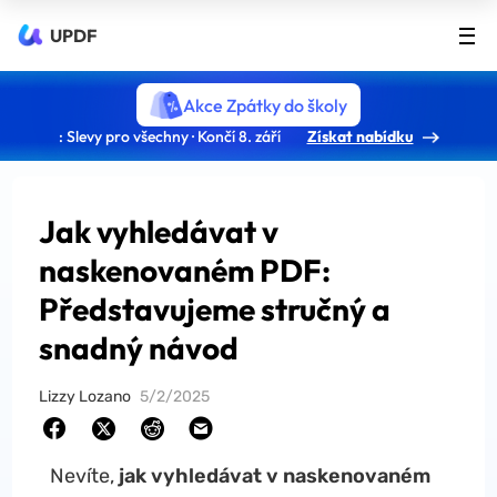
UPDF
Akce Zpátky do školy
: Slevy pro všechny · Končí 8. září
Získat nabídku
Jak vyhledávat v
naskenovaném PDF:
Představujeme stručný a
snadný návod
Lizzy Lozano
5/2/2025
Nevíte,
jak vyhledávat v naskenovaném