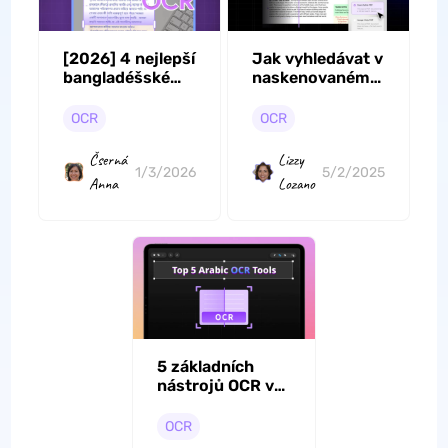
[2026] 4 nejlepší
Jak vyhledávat v
bangladéšské
naskenovaném
OCR nástroje
PDF:
pro extrahování
Představujeme
OCR
OCR
textu
stručný a
snadný návod
Čserná
Lizzy
1/3/2026
5/2/2025
Anna
Lozano
5 základních
nástrojů OCR v
arabštině pro
perfektní
OCR
extrakci textu