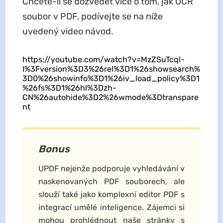
Chcete-li se dozvědět více o tom, jak OCR
soubor v PDF, podívejte se na níže
uvedený video návod.
https://youtube.com/watch?v=MzZSuTcql-
I%3Fversion%3D3%26rel%3D1%26showsearch%
3D0%26showinfo%3D1%26iv_load_policy%3D1
%26fs%3D1%26hl%3Dzh-
CN%26autohide%3D2%26wmode%3Dtranspare
nt
Bonus
UPDF nejenže podporuje vyhledávání v
naskenovaných PDF souborech, ale
slouží také jako komplexní editor PDF s
integrací umělé inteligence. Zájemci si
mohou prohlédnout naše stránky s