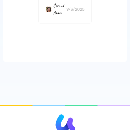
Čserná
9/3/2025
Anna