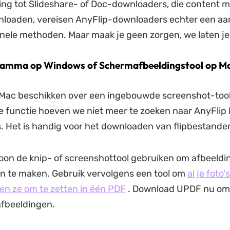
ling tot Slideshare- of Doc-downloaders, die content me
loaden, vereisen AnyFlip-downloaders echter een aa
ele methoden. Maar maak je geen zorgen, we laten je 
gramma op Windows of Schermafbeeldingstool op M
Mac beschikken over een ingebouwde screenshot-tool.
 functie hoeven we niet meer te zoeken naar AnyFlip
 Het is handig voor het downloaden van flipbestanden
on de knip- of screenshottool gebruiken om afbeeldi
n te maken. Gebruik vervolgens een tool om
al je foto's
n ze om te zetten in één PDF
. Download UPDF nu om e
fbeeldingen.