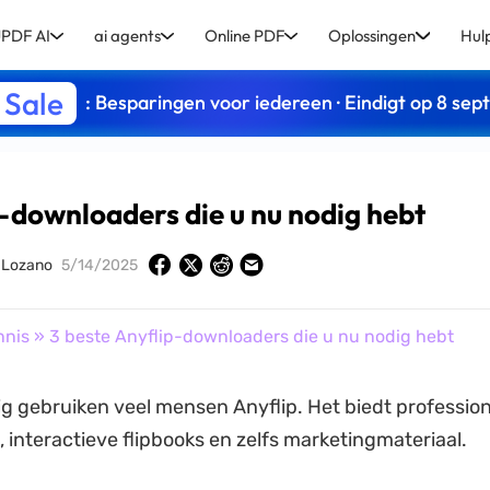
PDF AI
ai agents
Online PDF
Oplossingen
Hul
 Sale
: Besparingen voor iedereen · Eindigt op 8 se
p-downloaders die u nu nodig hebt
y Lozano
5/14/2025
nnis
» 3 beste Anyflip-downloaders die u nu nodig hebt
 gebruiken veel mensen Anyflip. Het biedt profession
, interactieve flipbooks en zelfs marketingmateriaal.