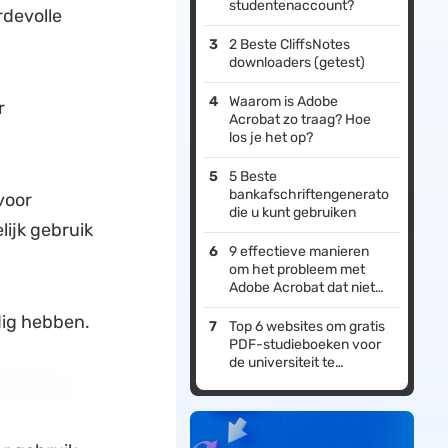
studentenaccount?
rdevolle
2 Beste CliffsNotes
downloaders (getest)
Waarom is Adobe
r
Acrobat zo traag? Hoe
los je het op?
5 Beste
bankafschriftengenerators
voor
die u kunt gebruiken
lijk gebruik
9 effectieve manieren
om het probleem met
Adobe Acrobat dat niet
reageert te verhelpen
dig hebben.
Top 6 websites om gratis
PDF-studieboeken voor
de universiteit te
downloaden