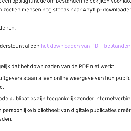
t een opslagfunctie om bestanden te bekijken voor late
 zoeken mensen nog steeds naar Anyflip-downloade
edenen.
ndersteunt alleen
het downloaden van PDF-bestanden
elijk dat het downloaden van de PDF niet werkt.
tgevers staan ​​alleen online weergave van hun public
e.
e publicaties zijn toegankelijk zonder internetverbin
 persoonlijke bibliotheek van digitale publicaties creë
aden.