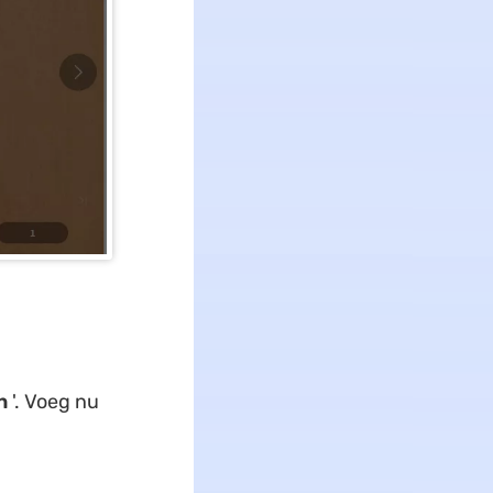
n
'. Voeg nu