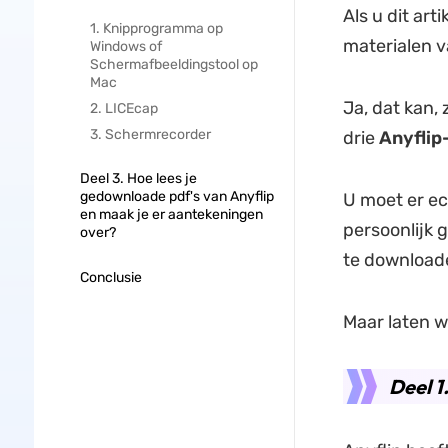
Als u dit art
1. Knipprogramma op
materialen v
Windows of
Schermafbeeldingstool op
Mac
Ja, dat kan, 
2. LICEcap
3. Schermrecorder
drie
Anyflip
Deel 3. Hoe lees je
gedownloade pdf's van Anyflip
U moet er ec
en maak je er aantekeningen
persoonlijk 
over?
te download
Conclusie
Maar laten 
Deel 