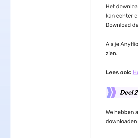
Het downloa
kan echter 
Download de 
Als je Anyfli
zien.
Lees ook:
Ho
Deel 2
We hebben al
downloaden 