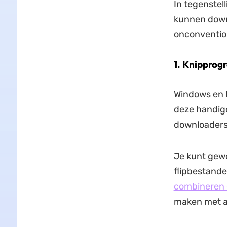
In tegenstel
kunnen down
onconvention
1. Knippro
Windows en 
deze handige
downloaders.
Je kunt gewo
flipbestande
combineren e
maken met a