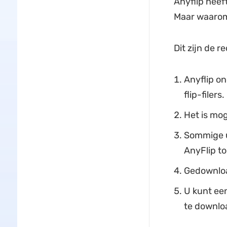
Anyflip heef
Maar waarom
Dit zijn de r
Anyflip o
flip-filers.
Het is mog
Sommige ui
AnyFlip to
Gedownload
U kunt een
te downlo