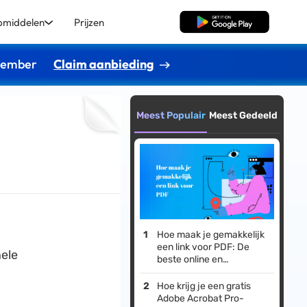
pmiddelen
Prijzen
Gratis Download
ptember
Claim aanbieding
Meest Populair
Meest Gedeeld
Hoe maak je gemakkelijk
een link voor PDF: De
ele
beste online en
desktopmethoden!
Hoe krijg je een gratis
Adobe Acrobat Pro-