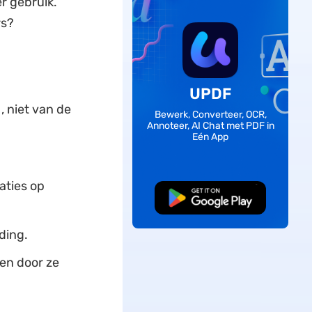
r gebruik.
rs?
UPDF
, niet van de
Bewerk, Converteer, OCR,
Annoteer, AI Chat met PDF in
Eén App
aties op
Gratis Download
ding.
ren door ze