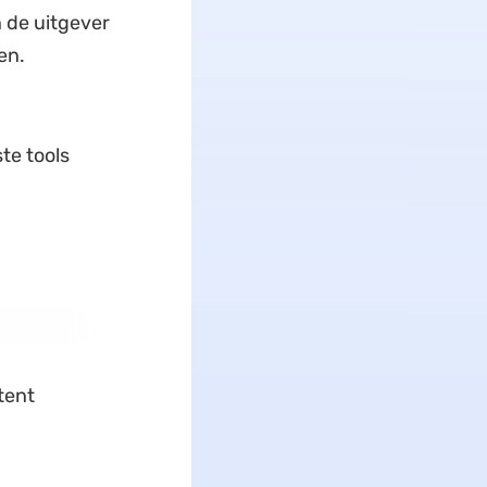
 de uitgever
en.
ste tools
tent