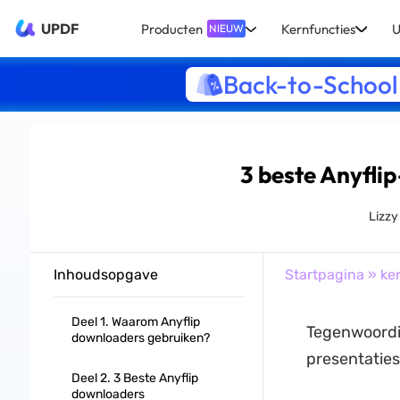
UPDF
Producten
Kernfuncties
U
NIEUW
Back-to-School
3 beste Anyfli
Lizz
Inhoudsopgave
Startpagina
»
ke
Deel 1. Waarom Anyflip
Tegenwoordig
downloaders gebruiken?
presentaties
Deel 2. 3 Beste Anyflip
downloaders