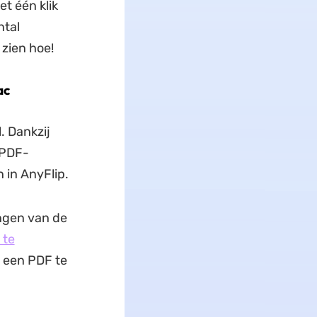
t één klik
ntal
zien hoe!
ac
 Dankzij
 PDF-
 in AnyFlip.
ngen van de
 te
en ​​PDF te