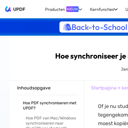
UPDF
Producten
Kernfuncties
U
NIEUW
Back-to-School
Hoe synchroniseer je
Jan
Inhoudsopgave
Startpagina
»
ke
Hoe PDF synchroniseren met
Of je nu stu
UPDF?
tegengekome
Hoe PDF van Mac/Windows
moest kopiër
synchroniseren naar