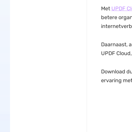
Met
UPDF Cl
betere organ
internetverb
Daarnaast, al
UPDF Cloud, 
Download dus
ervaring met