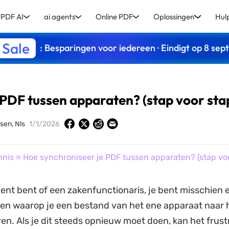
PDF AI
ai agents
Online PDF
Oplossingen
Hul
 Sale
: Besparingen voor iedereen · Eindigt op 8 se
 PDF tussen apparaten? (stap voor sta
sen, Nls
1/1/2026
nnis
» Hoe synchroniseer je PDF tussen apparaten? (stap voo
dent bent of een zakenfunctionaris, je bent misschie
n waarop je een bestand van het ene apparaat naar 
en. Als je dit steeds opnieuw moet doen, kan het frus