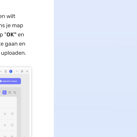
n wilt
ens je map
p "
OK"
en
te gaan en
 uploaden.