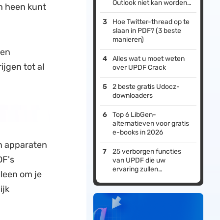
Outlook niet kan worden
en heen kunt
geopend om bijlagen te
bekijken
Hoe Twitter-thread op te
slaan in PDF? (3 beste
manieren)
 en
Alles wat u moet weten
jgen tot al
over UPDF Crack
2 beste gratis Udocz-
downloaders
Top 6 LibGen-
alternatieven voor gratis
e-books in 2026
n apparaten
25 verborgen functies
DF's
van UPDF die uw
ervaring zullen
lleen om je
transformeren
ijk