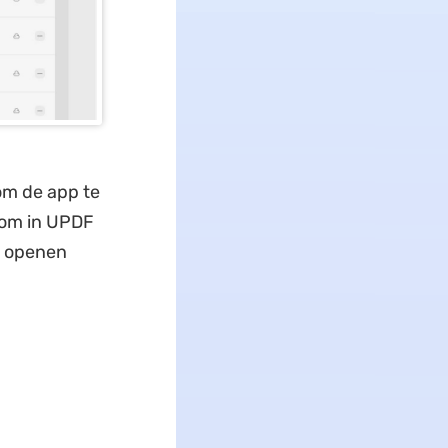
om de app te
p om in UPDF
n openen