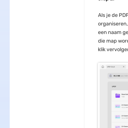
Als je de PD
organiseren,
een naam gev
die map word
klik vervolge