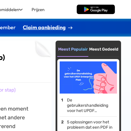
pmiddelen
Prijzen
Gratis Download
ptember
Claim aanbieding
Meest Populair
Meest Gedeeld
p)
r stap)
De
gebruikershandleiding
n een moment
voor het UPDF
Enterprise Plan
het andere
5 oplossingen voor het
trerend
probleem dat een PDF in