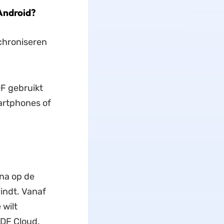
Android?
chroniseren
F gebruikt
artphones of
ina op de
indt. Vanaf
 wilt
PDF Cloud.