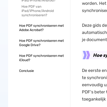
iPad/iPhone/Android?
worden. Het 
Hoe PDF van
synchronise
iPad/iPhone/Android
synchroniseren?
Deze gids d
Hoe PDF synchroniseren met
Adobe Acrobat?
automatisch 
je documente
Hoe PDF synchroniseren met
Google Drive?
Hoe s
Hoe PDF synchroniseren met
iCloud?
De eerste e
Conclusie
te synchroni
eenvoudig up
PDF's beter 
toegankelijk 