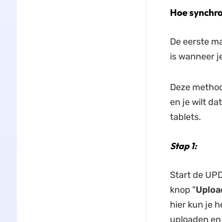
Hoe synchro
De eerste m
is wanneer j
Deze method
en je wilt 
tablets.
Stap 1:
Start de UPD
knop "
Uploa
hier kun je h
uploaden en k