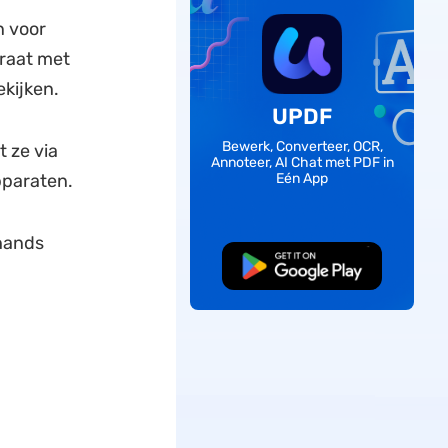
n voor
araat met
ekijken.
UPDF
Bewerk, Converteer, OCR,
t ze via
Annoteer, AI Chat met PDF in
pparaten.
Eén App
hands
Gratis Download