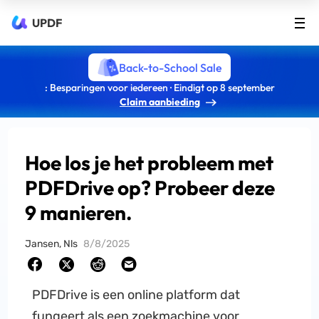
UPDF
Back-to-School Sale
: Besparingen voor iedereen · Eindigt op 8 september
Claim aanbieding
Hoe los je het probleem met
PDFDrive op? Probeer deze
9 manieren.
Jansen, Nls
8/8/2025
PDFDrive is een online platform dat
fungeert als een zoekmachine voor