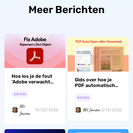
Meer Berichten
Hoe los je de fout
Gids over hoe je
'Adobe verwacht
PDF automatisch
een Dict-object'
opent na download
op? 6 effectieve
kennis
uit te schakelen
kennis
manieren
Nls
Nls Jansen
10/22/2025
3/13/2026
Jansen