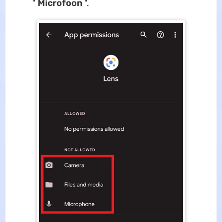
"
Microfoon
".