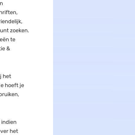
en
riften,
endelijk,
unt zoeken.
eën te
ie &
j het
e hoeft je
bruiken,
 indien
ver het