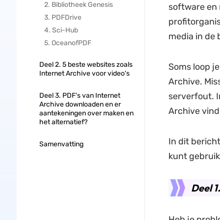
2. Bibliotheek Genesis
software en 
3. PDFDrive
profitorganis
4. Sci-Hub
media in de 
5. OceanofPDF
Deel 2. 5 beste websites zoals
Soms loop je
Internet Archive voor video's
Archive. Miss
serverfout. 
Deel 3. PDF's van Internet
Archive downloaden en er
Archive vind
aantekeningen over maken en
het alternatief?
In dit beric
Samenvatting
kunt gebrui
Deel 1
Heb je probl