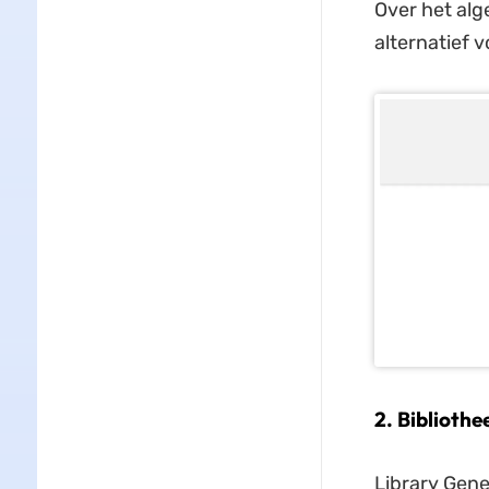
Over het al
alternatief v
2. Bibliothe
Library Genes