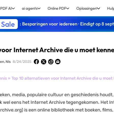
PDF AI
ai agents
Online PDF
Oplossingen
Hul
 Sale
: Besparingen voor iedereen · Eindigt op 8 se
voor Internet Archive die u moet kenn
en, Nls
8/24/2025
nnis
» Top 10 alternatieven voor Internet Archive die u moet
oeken, media, populaire cultuur en geschiedenis houdt,
jk wel eens het Internet Archive tegengekomen. Het In
rchive.org) is een online bibliotheek met boeken, films,