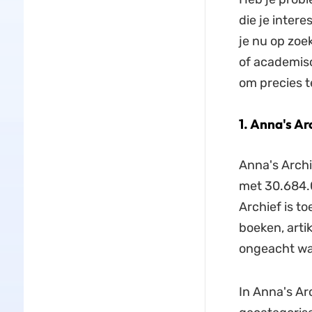
die je intere
je nu op zoe
of academisc
om precies t
1. Anna's Ar
Anna's Arch
met 30.684.
Archief is t
boeken, arti
ongeacht waa
In Anna's Ar