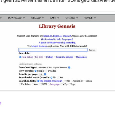
t geen advertenties en de interface is gebruiksvriendel
e