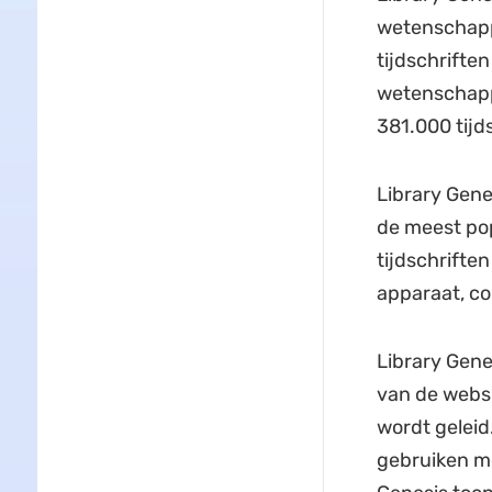
wetenschappe
tijdschrifte
wetenschappel
381.000 tijd
Library Gene
de meest pop
tijdschrifte
apparaat, co
Library Genes
van de websi
wordt geleid
gebruiken me