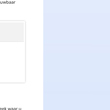
rouwbaar
heek waar u