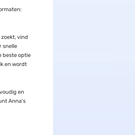
ormaten:
 zoekt, vind
 snelle
 beste optie
ik en wordt
nvoudig en
kunt Anna's