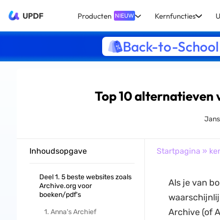
UPDF
Producten
Kernfuncties
U
NIEUW
Back-to-School
Top 10 alternatieven 
Jans
Inhoudsopgave
Startpagina
»
ke
Deel 1. 5 beste websites zoals
Als je van b
Archive.org voor
boeken/pdf's
waarschijnli
Archive (of A
1. Anna's Archief