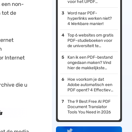
voor het UPDF
s een non-
Enterprise Plan
 tot de
Word naar PDF-
hyperlinks werken niet?
4 Werkbare manier!
Top 6 websites om gratis
ternet
PDF-studieboeken voor
de universiteit te
n
downloaden
or Internet
Kan ik een PDF-bestand
ongedaan maken? Vind
hier de makkelijkste
manier.
Hoe voorkom je dat
rchive die u
Adobe automatisch een
PDF opent? 4 Effectieve
Manieren
The 9 Best Free AI PDF
Document Translator
s
Tools You Need in 2026
iet de media