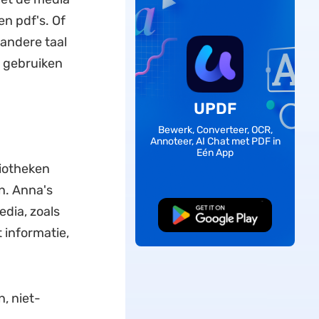
en pdf's. Of
 andere taal
 gebruiken
UPDF
Bewerk, Converteer, OCR,
Annoteer, AI Chat met PDF in
Eén App
iotheken
n. Anna's
dia, zoals
Gratis Download
 informatie,
, niet-