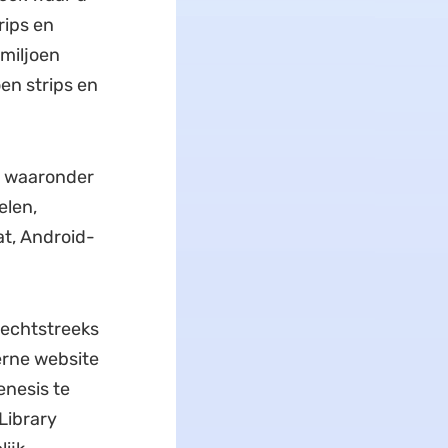
rips en
miljoen
oen strips en
, waaronder
elen,
at, Android-
 rechtstreeks
erne website
enesis te
Library