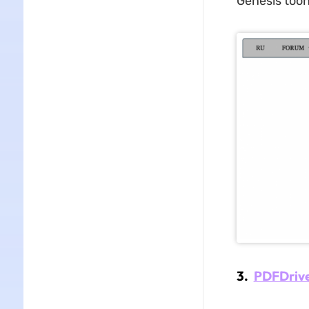
Genesis toon
3.
PDFDriv