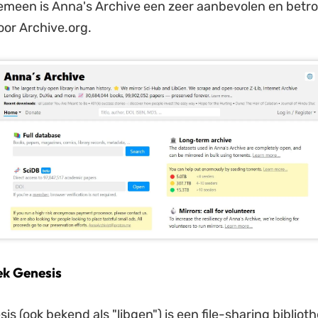
gemeen is Anna's Archive een zeer aanbevolen en bet
oor Archive.org.
ek Genesis
is (ook bekend als "libgen") is een file-sharing bibliot