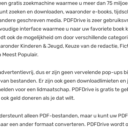
 een gratis zoekmachine waarmee u meer dan 75 miljo
nt zoeken en downloaden, waaronder e-books, tijdsch
 andere geschreven media. PDFDrive is zeer gebruiksvri
oudige interface waarmee u naar uw favoriete boek k
dt ook de mogelijkheid om door verschillende categori
aronder Kinderen & Jeugd, Keuze van de redactie, Fict
n Meest Populair.
advertentievrij, dus er zijn geen vervelende pop-ups bi
an bestanden. Er zijn ook geen downloadlimieten en j
melden voor een lidmaatschap. PDFDrive is gratis te ge
ook geld doneren als je dat wilt.
dersteunt alleen PDF-bestanden, maar u kunt uw PDF
 naar een ander formaat converteren. PDFDrive wordt o