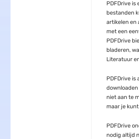
PDFDrive is
bestanden ku
artikelen en
met een eenv
PDFDrive bie
bladeren, wa
Literatuur e
PDFDrive is 
downloaden v
niet aan te 
maar je kunt 
PDFDrive on
nodig altijd