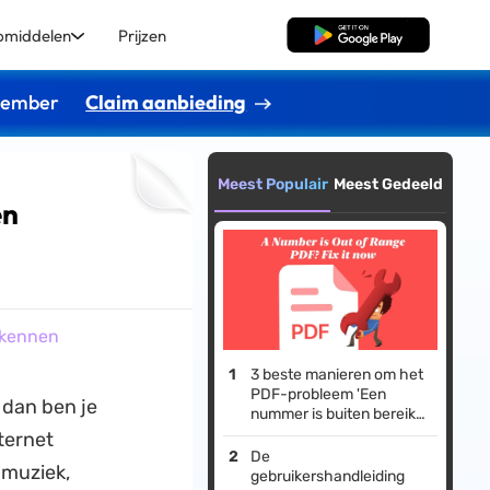
pmiddelen
Prijzen
Gratis Download
ptember
Claim aanbieding
Meest Populair
Meest Gedeeld
en
 kennen
3 beste manieren om het
PDF-probleem 'Een
 dan ben je
nummer is buiten bereik'
op te lossen
ternet
De
 muziek,
gebruikershandleiding