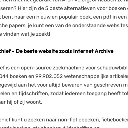
sseren? Hier zijn de 5 beste alternatieven voor boeken 
k bent naar een nieuw en populair boek, een pdf in een
he papers, je kunt een van de onderstaande websites
e vinden wat je zoekt!
chief - De beste website zoals Internet Archive
ief is een open-source zoekmachine voor schaduwbibl
044 boeken en 99.902.052 wetenschappelijke artikele
oegewijd aan het voor altijd bewaren van geschreven me
kelen en tijdschriften, zodat iedereen toegang heeft tot
r hij of zij woont.
chief kunt u zoeken naar non-fictieboeken, fictieboeken