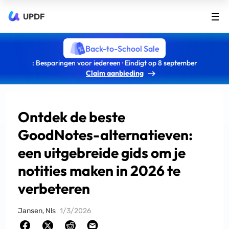
UPDF
Back-to-School Sale
: Besparingen voor iedereen · Eindigt op 8 september
Claim aanbieding
Ontdek de beste
GoodNotes-alternatieven:
een uitgebreide gids om je
notities maken in 2026 te
verbeteren
Jansen, Nls
1/3/2026