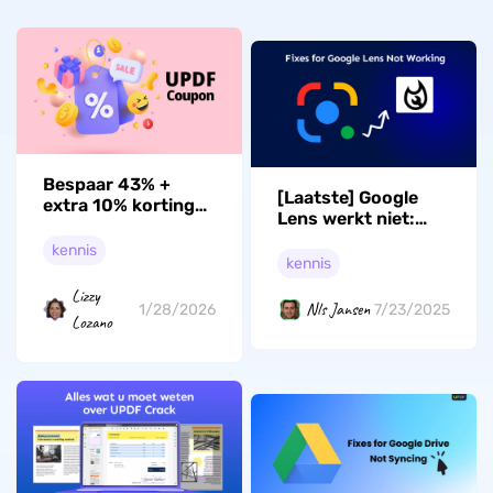
Bespaar 43% +
[Laatste] Google
extra 10% korting
Lens werkt niet:
op UPDF-coupon –
redenen en 9 beste
Ontgrendel alle
kennis
oplossingen
kennis
functies!
Lizzy
Nls Jansen
1/28/2026
7/23/2025
Lozano