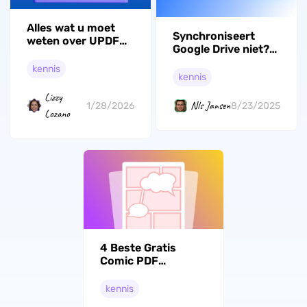
Alles wat u moet
Synchroniseert
weten over UPDF
Google Drive niet?
Crack
Probeer deze top
kennis
10 oplossingen.
kennis
Lizzy
Nls Jansen
1/28/2026
8/23/2025
Lozano
4 Beste Gratis
Comic PDF
Download Websites
(100% werkbaar)
kennis