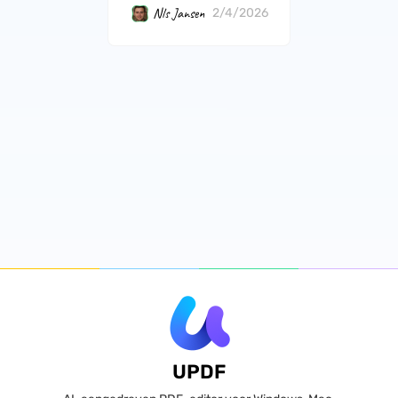
Nls Jansen
2/4/2026
UPDF