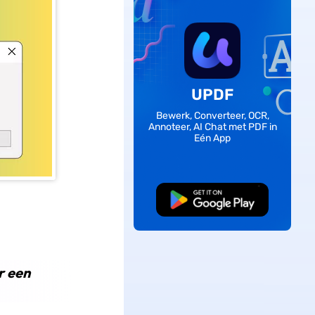
UPDF
Bewerk, Converteer, OCR,
Annoteer, AI Chat met PDF in
Eén App
Gratis Download
r een