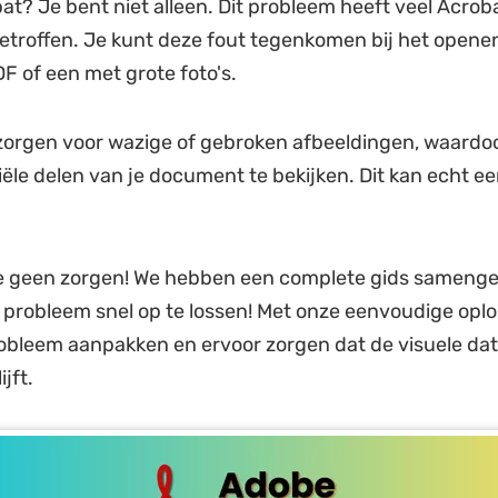
t? Je bent niet alleen. Dit probleem heeft veel Acrob
etroffen. Je kunt deze fout tegenkomen bij het opene
 of een met grote foto's.
zorgen voor wazige of gebroken afbeeldingen, waardoor
iële delen van je document te bekijken. Dit kan echt e
e geen zorgen! We hebben een complete gids samenge
t probleem snel op te lossen! Met onze eenvoudige opl
robleem aanpakken en ervoor zorgen dat de visuele da
jft.