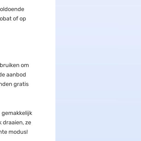
voldoende
robat of op
bruiken om
ide aanbod
nden gratis
 gemakkelijk
k draaien, ze
chte modus!