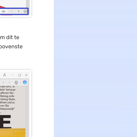
m dit te
 bovenste