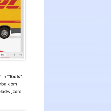
" in "
Tools
".
kbalk om
ladwijzers