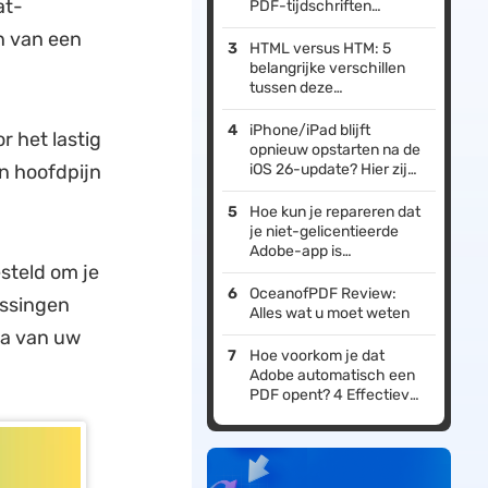
at-
PDF-tijdschriften
(inclusief gratis
n van een
downloadopties)
HTML versus HTM: 5
belangrijke verschillen
tussen deze
bestandsextensies
iPhone/iPad blijft
 het lastig
opnieuw opstarten na de
en hoofdpijn
iOS 26-update? Hier zijn
mijn oplossingen!
Hoe kun je repareren dat
je niet-gelicentieerde
Adobe-app is
steld om je
uitgeschakeld?
OceanofPDF Review:
ossingen
Alles wat u moet weten
ta van uw
Hoe voorkom je dat
Adobe automatisch een
PDF opent? 4 Effectieve
Manieren