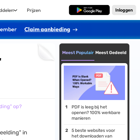
ddelen
Prijzen
Gratis Download
Inloggen
ptember
Claim aanbieding
Meest Populair
Meest Gedeeld
"
ding" op?
PDF is leeg bij het
openen? 100% werkbare
manieren
5 beste websites voor
eelding" in
het downloaden van