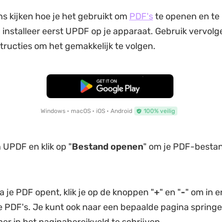
s kijken hoe je het gebruikt om
PDF's
te openen en te 
installeer eerst UPDF op je apparaat. Gebruik vervolg
tructies om het gemakkelijk te volgen.
Gratis Download
Windows • macOS • iOS • Android
100% veilig
 UPDF en klik op "
Bestand openen
" om je PDF-bestan
a je PDF opent, klik je op de knoppen "
+
" en "
-
" om in e
 PDF's. Je kunt ook naar een bepaalde pagina springe