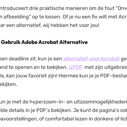
introduceert drie praktische manieren om de fout "On
 afbeelding" op te lossen. Of je nu een fix wilt met Ac
r een alternatief, wij hebben het voor jou!
. Gebruik Adobe Acrobat Alternative
een deadline zit, kun je een
alternatief voor Acrobat
ge
nd te openen en te bekijken.
UPDF,
met zijn uitgebre
s, kan jouw favoriet zijn! Hiermee kun je je PDF-besta
kijken.
un je met de hyperzoom-in- en uitzoommogelijkheden
de details in je PDF's bekijken. Je kunt de pagina's oo
diavoorstellingen, of comfortabel lezen in donkere of li