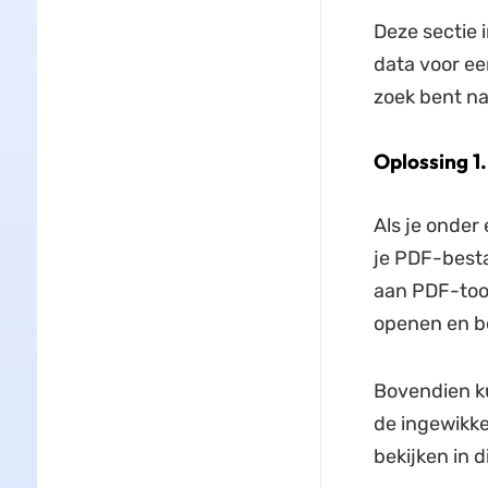
Deze sectie 
data voor een
zoek bent naa
Oplossing 1
Als je onder 
je PDF-besta
aan PDF-tool
openen en be
Bovendien k
de ingewikkel
bekijken in 