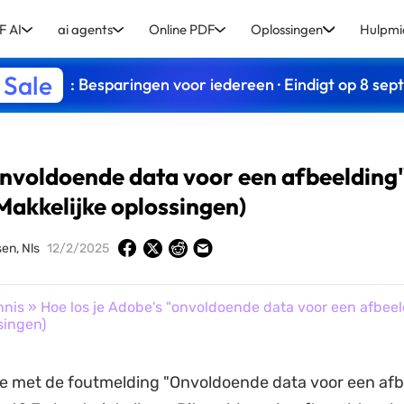
 AI
ai agents
Online PDF
Oplossingen
Hulpmi
 Sale
: Besparingen voor iedereen · Eindigt op 8 se
"onvoldoende data voor een afbeelding
Makkelijke oplossingen)
en, Nls
12/2/2025
nnis
» Hoe los je Adobe's "onvoldoende data voor een afbeel
singen)
e met de foutmelding "Onvoldoende data voor een afb