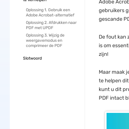
Adobe Acroba
gebruikers g
Oplossing 1. Gebruik een
Adobe Acrobat-alternatief
gescande PDF
Oplossing 2. Afdrukken naar
PDF met UPDF
Oplossing 3. Wijzig de
De fout kan 
weergavemodus en
is om essent
comprimeer de PDF
zijn!
Slotwoord
Maar maak j
te helpen di
kunt u dit p
PDF intact bli