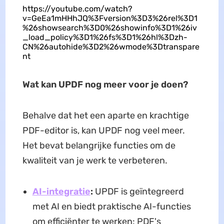
https://youtube.com/watch?
v=GeEa1mHHhJQ%3Fversion%3D3%26rel%3D1
%26showsearch%3D0%26showinfo%3D1%26iv
_load_policy%3D1%26fs%3D1%26hl%3Dzh-
CN%26autohide%3D2%26wmode%3Dtranspare
nt
Wat kan UPDF nog meer voor je doen?
Behalve dat het een aparte en krachtige
PDF-editor is, kan UPDF nog veel meer.
Het bevat belangrijke functies om de
kwaliteit van je werk te verbeteren.
AI-integratie
:
UPDF is geïntegreerd
met AI en biedt praktische AI-functies
om efficiënter te werken: PDF's