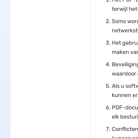
terwijl he
Soms word
netwerkst
Het gebrui
maken van
Beveiligi
waardoor e
Als u soft
kunnen er
PDF-docum
elk bestu
Conflicte