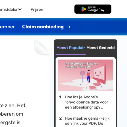
pmiddelen
Prijzen
Gratis Download
ptember
Claim aanbieding
Meest Populair
Meest Gedeeld
Hoe los je Adobe's
"onvoldoende data voor
te zien. Het
een afbeelding" op?
(Makkelijke oplossingen)
roberen om
Hoe maak je gemakkelijk
ergste is
een link voor PDF: De