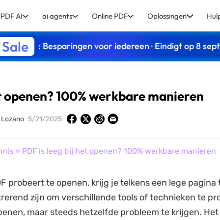
PDF AI
ai agents
Online PDF
Oplossingen
Hul
 Sale
: Besparingen voor iedereen · Eindigt op 8 se
het openen? 100% werkbare manieren
y Lozano
5/21/2025
nnis
» PDF is leeg bij het openen? 100% werkbare manieren
F probeert te openen, krijg je telkens een lege pagina 
trerend zijn om verschillende tools of technieken te p
penen, maar steeds hetzelfde probleem te krijgen. Het 