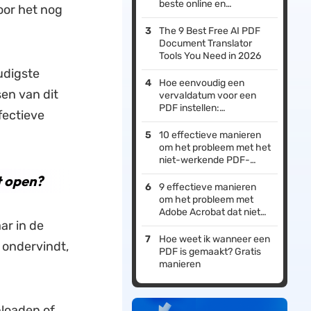
beste online en
oor het nog
desktopmethoden!
The 9 Best Free AI PDF
Document Translator
Tools You Need in 2026
udigste
Hoe eenvoudig een
en van dit
vervaldatum voor een
PDF instellen:
fectieve
Gemakkelijke manieren
10 effectieve manieren
om het probleem met het
niet-werkende PDF-
voorvertoningsvenster in
t open?
Windows 10/11 Verkenner
9 effectieve manieren
op te lossen
om het probleem met
Adobe Acrobat dat niet
ar in de
reageert te verhelpen
Hoe weet ik wanneer een
 ondervindt,
PDF is gemaakt? Gratis
manieren
loaden of