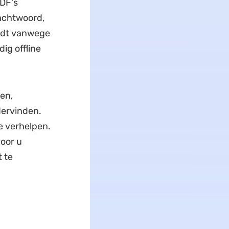
DF's
wachtwoord,
indt vanwege
ig offline
en,
dervinden.
e verhelpen.
oor u
 te