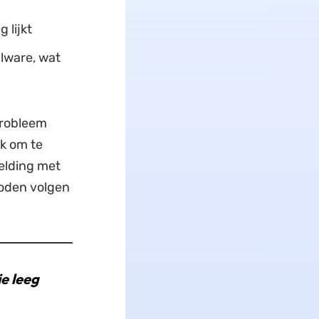
 lijkt
lware, wat
probleem
jk om te
melding met
hoden volgen
e leeg