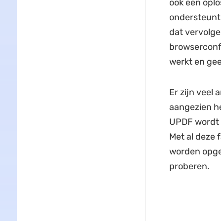
ook een opl
ondersteunt.
dat vervolge
browserconfl
werkt en ge
Er zijn veel
aangezien he
UPDF wordt 
Met al deze 
worden opgel
proberen.