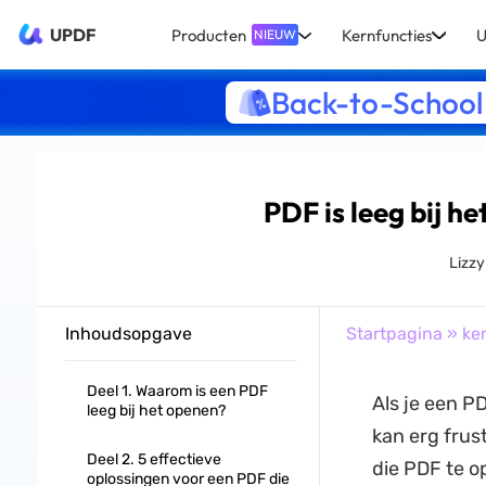
UPDF
Producten
Kernfuncties
U
NIEUW
Back-to-School
PDF is leeg bij 
Lizz
Inhoudsopgave
Startpagina
»
ke
Deel 1. Waarom is een PDF
Als je een PD
leeg bij het openen?
kan erg frus
Deel 2. 5 effectieve
die PDF te o
oplossingen voor een PDF die