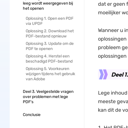
leeg wordt weergegeven bij
dat er geen 
het openen
moeilijker w
Oplossing 1. Open een PDF
via UPDF
Wanneer u in
Oplossing 2. Download het
PDF-bestand opnieuw
oplossingen 
Oplossing 3. Update om de
probleem gem
PDF te openen
oplossingen 
Oplossing 4. Herstel een
beschadigd PDF-bestand
Oplossing 5. Voorkeuren
Deel 1
wijzigen tijdens het gebruik
van Adobe
Deel 3. Veelgestelde vragen
Lege inhoud
over problemen met lege
meeste geval
PDF's
kan dit de v
Conclusie
Het PDF-b