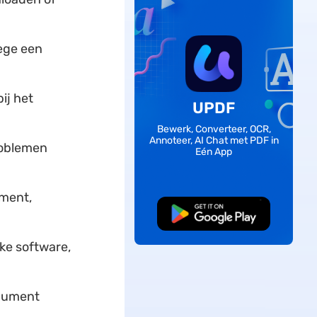
ege een
ij het
UPDF
Bewerk, Converteer, OCR,
Annoteer, AI Chat met PDF in
roblemen
Eén App
ument,
Gratis Download
ke software,
ocument