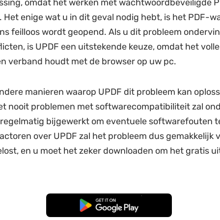
ossing, omdat het werken met wachtwoordbeveiligde P
 Het enige wat u in dit geval nodig hebt, is het PDF-
ns feilloos wordt geopend. Als u dit probleem onderv
icten, is UPDF een uitstekende keuze, omdat het volled
en verband houdt met de browser op uw pc.
 andere manieren waarop UPDF dit probleem kan oploss
t nooit problemen met softwarecompatibiliteit zal on
regelmatig bijgewerkt om eventuele softwarefouten t
factoren over UPDF zal het probleem dus gemakkelijk v
ost, en u moet het zeker downloaden om het gratis uit
Gratis Download