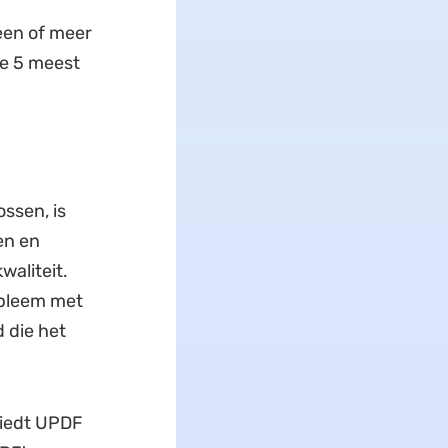
een of meer
e 5 meest
ssen, is
en en
waliteit.
obleem met
 die het
biedt UPDF