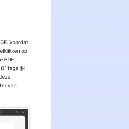
PDF. Voordat
lklikken op
de PDF
O" tegelijk
 deze
ter van