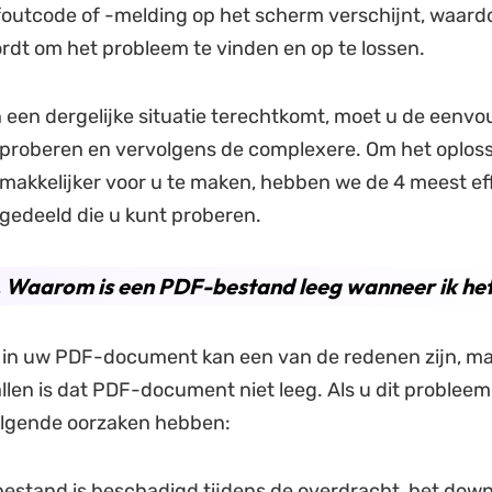
foutcode of -melding op het scherm verschijnt, waard
ordt om het probleem te vinden en op te lossen.
 een dergelijke situatie terechtkomt, moet u de eenvo
proberen en vervolgens de complexere. Om het oploss
akkelijker voor u te maken, hebben we de 4 meest ef
gedeeld die u kunt proberen.
. Waarom is een PDF-bestand leeg wanneer ik he
 in uw PDF-document kan een van de redenen zijn, ma
len is dat PDF-document niet leeg. Als u dit probleem
olgende oorzaken hebben:
estand is beschadigd tijdens de overdracht, het down