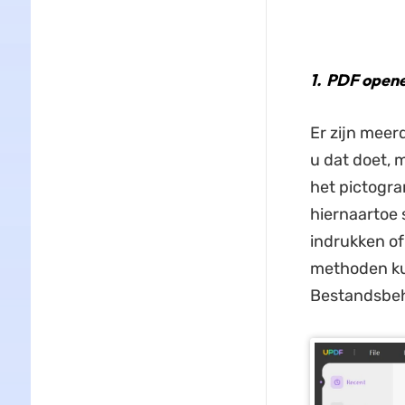
1.
PDF opene
Er zijn mee
u dat doet, 
het pictogr
hiernaartoe s
indrukken of
methoden ku
Bestandsbeh