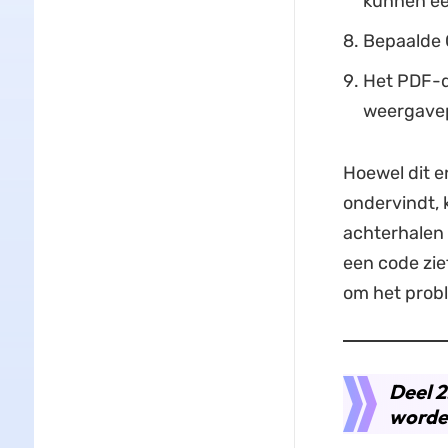
kunnen ee
Bepaalde O
Het PDF-d
weergavep
Hoewel dit e
ondervindt, 
achterhalen 
een code zie
om het probl
Deel 2
worde