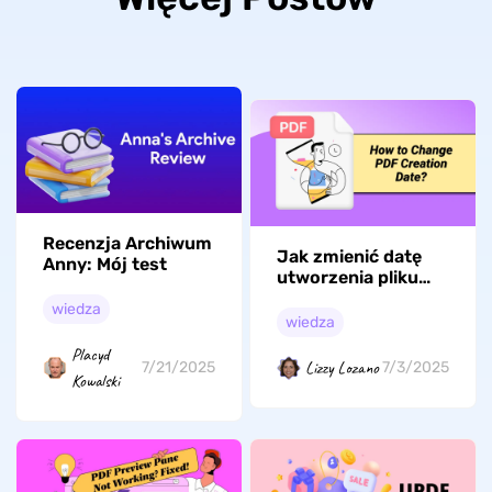
Recenzja Archiwum
Jak zmienić datę
Anny: Mój test
utworzenia pliku
PDF? (krok po
wiedza
kroku)
wiedza
Placyd
Lizzy Lozano
7/21/2025
7/3/2025
Kowalski