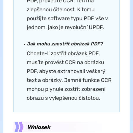
PDF, proveďte OCR. Ten má
zlepšenou čitelnost. K tomu
použijte software typu PDF vše v
jednom, jako je revoluční UPDF.
Jak mohu zaostřit obrázek PDF?
Chcete-li zostřit obrázek PDF,
musíte provést OCR na obrázku
PDF, abyste extrahovali veškerý
text a obrázky. Jemné funkce OCR
mohou plynule zostřit zobrazení
obrazu s vylepšenou čistotou.
Wniosek