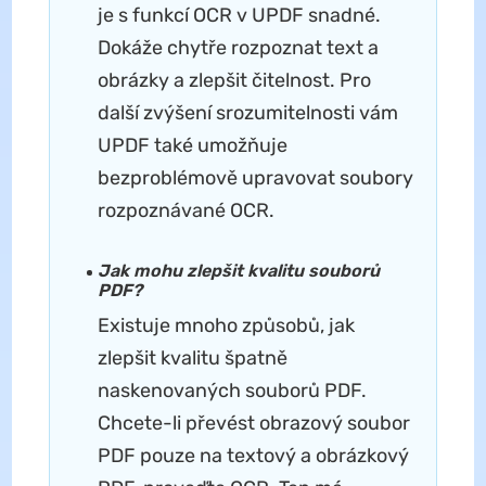
je s funkcí OCR v UPDF snadné.
Dokáže chytře rozpoznat text a
obrázky a zlepšit čitelnost. Pro
další zvýšení srozumitelnosti vám
UPDF také umožňuje
bezproblémově upravovat soubory
rozpoznávané OCR.
Jak mohu zlepšit kvalitu souborů
PDF?
Existuje mnoho způsobů, jak
zlepšit kvalitu špatně
naskenovaných souborů PDF.
Chcete-li převést obrazový soubor
PDF pouze na textový a obrázkový