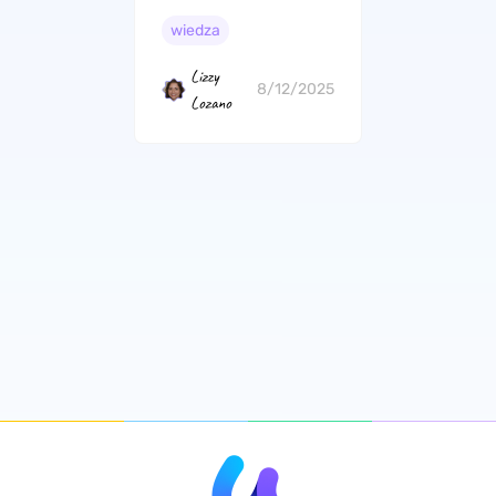
musisz wiedzieć
wiedza
Lizzy
8/12/2025
Lozano