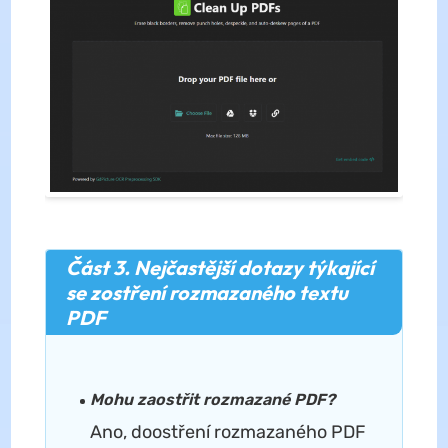
Část 3. Nejčastější dotazy týkající
se zostření rozmazaného textu
PDF
Mohu zaostřit rozmazané PDF?
Ano, doostření rozmazaného PDF