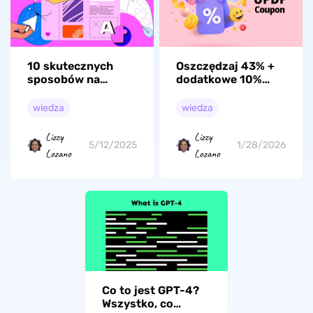
10 skutecznych
Oszczędzaj 43% +
sposobów na
dodatkowe 10%
naprawę panelu
zniżki na kupon
podglądu PDF,
UPDF – odblokuj
wiedza
wiedza
który nie działa w
pełen zakres
Eksploratorze
funkcji!
Lizzy
Lizzy
plików Windows
5/12/2025
1/28/2026
Lozano
Lozano
10/11
Co to jest GPT-4?
Wszystko, co