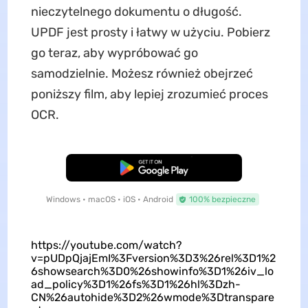
nieczytelnego dokumentu o długość.
UPDF jest prosty i łatwy w użyciu. Pobierz
go teraz, aby wypróbować go
samodzielnie. Możesz również obejrzeć
poniższy film, aby lepiej zrozumieć proces
OCR.
Pobierz za darmo
Windows • macOS • iOS • Android
100% bezpieczne
https://youtube.com/watch?
v=pUDpQjajEmI%3Fversion%3D3%26rel%3D1%2
6showsearch%3D0%26showinfo%3D1%26iv_lo
ad_policy%3D1%26fs%3D1%26hl%3Dzh-
CN%26autohide%3D2%26wmode%3Dtranspare