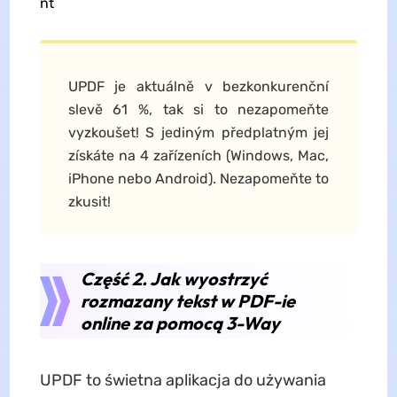
nt
UPDF je aktuálně v bezkonkurenční
slevě 61 %, tak si to nezapomeňte
vyzkoušet! S jediným předplatným jej
získáte na 4 zařízeních (Windows, Mac,
iPhone nebo Android). Nezapomeňte to
zkusit!
Część 2. Jak wyostrzyć
rozmazany tekst w PDF-ie
online za pomocą 3-Way
UPDF to świetna aplikacja do używania