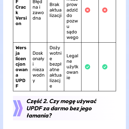
F
Błęd
Brak
prow
Crac
na i
aktua
adzić
k
zawo
lizacji
do
Versi
dna
pozw
on
u
sądo
wego
Wers
Doży
ja
Dosk
wotni
Legal
licen
onały
e
ne
cjon
i
bezpł
użytk
owan
nieza
atne
owan
a
wodn
aktua
ie
UPD
y
lizacj
F
e
Część 2. Czy mogę używać
UPDF za darmo bez jego
łamania?