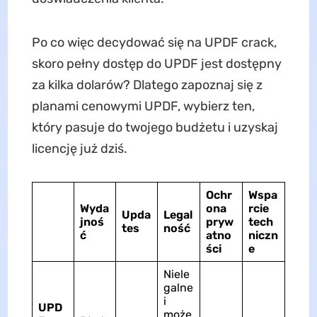
Po co więc decydować się na UPDF crack,
skoro pełny dostęp do UPDF jest dostępny
za kilka dolarów? Dlatego zapoznaj się z
planami cenowymi UPDF, wybierz ten,
który pasuje do twojego budżetu i uzyskaj
licencję już dziś.
Ochr
Wspa
Wyda
ona
rcie
Upda
Legal
jnoś
pryw
tech
tes
ność
ć
atno
niczn
ści
e
Niele
galne
i
UPD
może