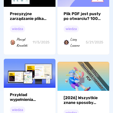
Precyzyjne
Plik PDF jest pusty
zarządzanie plikami
po otwarciu? 100%
PDF: jak łatwo
praktyczne
sprawdzić wymiary
sposoby
wiedza
wiedza
plików PDF
Placyd
Lizzy
11/5/2025
5/21/2025
Kowalski
Lozano
Przykład
[2026] Wszystkie
wypełnienia
znane sposoby
formularza IRS 709:
pobierania
jak go wypełnić?
wiedza
osadzonych plików
wiedza