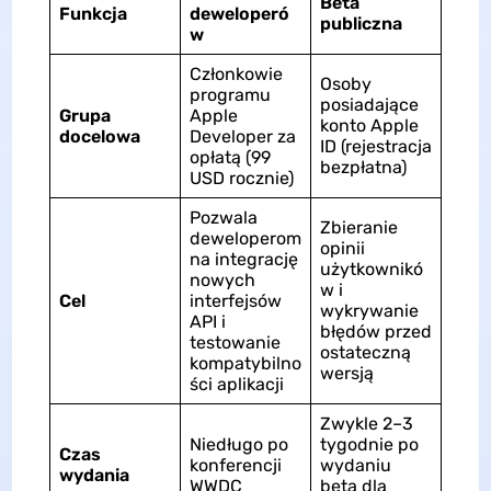
Beta
Funkcja
deweloperó
publiczna
w
Członkowie
Osoby
programu
posiadające
Grupa
Apple
konto Apple
docelowa
Developer za
ID (rejestracja
opłatą (99
bezpłatna)
USD rocznie)
Pozwala
Zbieranie
deweloperom
opinii
na integrację
użytkownikó
nowych
w i
Cel
interfejsów
wykrywanie
API i
błędów przed
testowanie
ostateczną
kompatybilno
wersją
ści aplikacji
Zwykle 2–3
Niedługo po
tygodnie po
Czas
konferencji
wydaniu
wydania
WWDC
beta dla