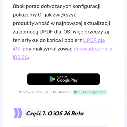
Obok porad dotyczących konfiguracji,
pokażemy Ci, jak zwiększyć
produktywność w najnowszej aktualizacji
za pomocą UPDF dla iOS. Więc przeczytaj
ten artykuł do końca i pobierz
UPDF dla
iOS
, aby maksymalizować
doświadczenie z
iOS 26
.
Pobierz za darmo
Windows • macOS • iOS • Android
100% bezpieczne
Część 1. O iOS 26 Beta