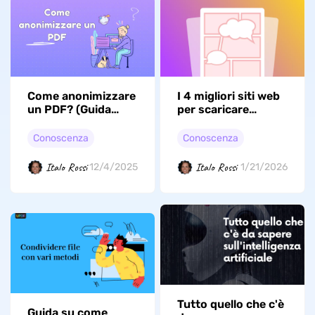
Come anonimizzare
I 4 migliori siti web
un PDF? (Guida
per scaricare
semplice)
fumetti in formato
PDF
Conoscenza
Conoscenza
gratis(funzionano
al 100%)
Italo Rossi
Italo Rossi
12/4/2025
1/21/2026
Tutto quello che c'è
Guida su come