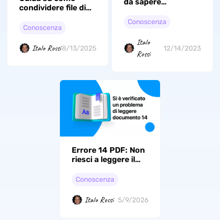
da sapere
condividere file di
sull'intelligenza
grandi dimensioni
artificiale
Conoscenza
Conoscenza
Italo
Italo Rossi
8/13/2025
12/14/2023
Rossi
Errore 14 PDF: Non
riesci a leggere il
documento? Ecco
come risolvere
Conoscenza
subito
Italo Rossi
5/9/2026