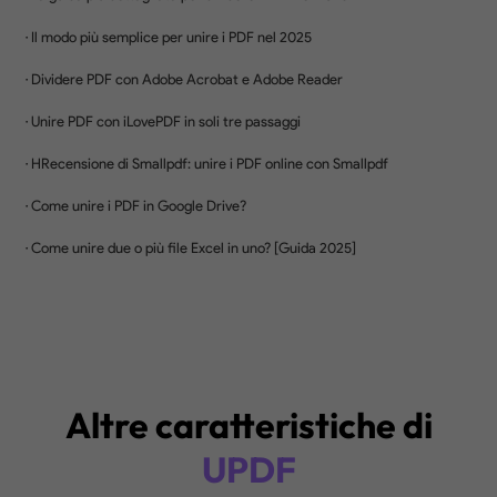
Come Proteggere i PDF in Batch
6 Aggiungi elementi in batch ai PDF
Aggiungi in batch elementi con impostazioni
completamente personalizzabili, incluso lo stile
formato, il layout e altro ancora.
Rimuovere Elementi in Batch
Rimuovi in batch filigrane, piè di pagina e
intestazioni, numerazione Bates, sfondi e altr
ancora.
Acquista Ora
Altre caratteristiche di
UPDF