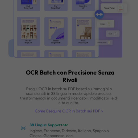
Conversione Batch dei File PD
da/a Qualsiasi Formato
Converti facilmente file PDF da e verso una vasta 
di formati — inclusi Word, Excel, PowerPoint, immag
altro — tutto in un colpo solo.
Come Eseguire la Conversione Batch dei PDF
Come Creare PDF in Batch
Formati Popolari Supportati
Converti PDF in 13 diversi formati e crea PDF 
oltre 10 tipi di file.
Personalizza le Impostazioni di Conversione
Avrai a disposizione varie opzioni di conversio
creazione, come unire più pagine in un'unica
immagine, unire tutti i file in un solo PDF e altr