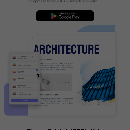
Senza Perdita di Qualità
Riduci in batch le dimensioni dei file PDF mantenen
qualità originale di testo e immagini — perfetto p
un'ottimizzazione dei documenti efficace e di alta qu
Come Eseguire la Compressione Batch dei PDF
5 Livelli di Compressione
Scegli la qualità del file tra lossless, massima, 
media e bassa per ridurre la dimensione del fil
Anteprima delle Dimensioni del File e dell'Eff
Prima di ridurre le dimensioni del file PDF, puoi
visualizzare in anteprima le dimensioni del file
compresso finale e il risultato della qualità.
Download Gratis