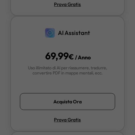
· Come unire i PDF in Google Drive?
Prova Gratis
· Come unire due o più file Excel in uno? [Guida 2025]
AI Assistant
69,99
€
/ Anno
Uso illimitato di AI per riassumere, tradurre,
convertire PDF in mappe mentali, ecc.
Acquista Ora
Prova Gratis