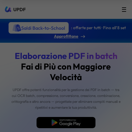
UPDF
Saldi Back-to-School
: offerte per tutti · Fino all’8 set
Approfittane
Elaborazione PDF in ba
Fai di Più con Maggio
Velocità
UPDF offre potenti funzionalità per la gestione dei PDF in b
cui OCR batch, compressione, conversione, creazione, comb
crittografia e altro ancora — progettate per eliminare compiti