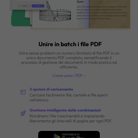
OCR Batch con Precisione Sen
Rivali
Esegui OCR in batch su PDF basati su immagini 
scansionati in 38 lingue in modo rapido e preciso
trasformandoli in documenti ricercabili, modificabili
alta qualità.
Come Eseguire OCR in Batch sui PDF
38 Lingue Supportate
Inglese, Francese, Tedesco, Italiano, Spagnolo,
Cinese, Giapponese, ecc.