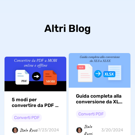
Altri Blog
Guida completa alla
5 modi per
conversione da XLS
convertire da PDF a
a XLSX
MOBI per
Converti PDF
ottimizzare
Converti PDF
l'esperienza di
Italo
lettura
Italo Rossi
7/23/2024
3/20/2024
Rossi