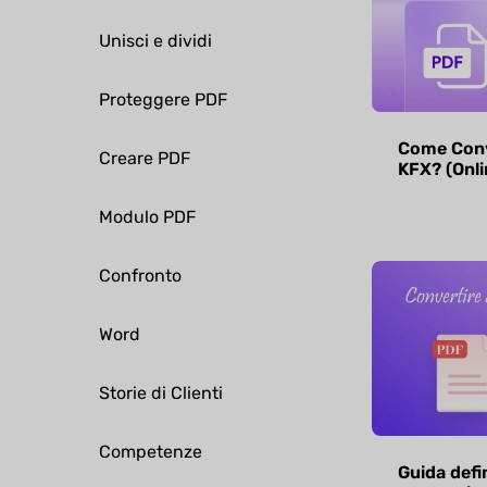
Unisci e dividi
Proteggere PDF
Come Conve
Creare PDF
KFX? (Onlin
Modulo PDF
Confronto
Word
Storie di Clienti
Competenze
Guida defin