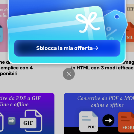
Sblocca la mia offerta
e di PDF in
Come convertire un'immag
emplice con 4
in HTML con 3 modi efficac
ponibili