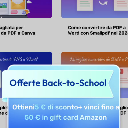
agliata per
Come convertire da PDF a
 da PDF a Canva
Word con Smallpdf nel 202
Offerte Back-to-School
Ottieni
5 € di sconto
+ vinci fino a
leta alla
Convertire i file con i miglio
ne da PNG a Word
convertitori da BMP a PDF
50 € in gift card Amazon