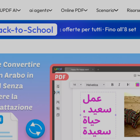
UPDF AI
ai agents
Online PDF
Scenario
Risors
ack-to-School
: offerte per tutti · Fino all’8 set