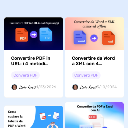
Convertire PDF in
Convertire da Word
URL: i 4 metodi
a XML con 4
migliori con
semplici metodi
semplici passaggi
Converti PDF
Converti PDF
Italo Rossi
Italo Rossi
1/23/2026
5/10/2024