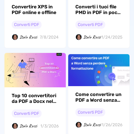
Convertire XPS in
Converti i tuoi file
PDF online e offline
PMD in PDF in pochi
clic
Converti PDF
Converti PDF
Italo Rossi
Italo Rossi
7/8/2024
1/24/2025
Come convertire un
Top 10 convertitori
PDF a Word senza
da PDF a Docx nel
perdere la
2026
formattazione?
Converti PDF
Converti PDF
Italo Rossi
1/26/2026
Italo Rossi
1/3/2026