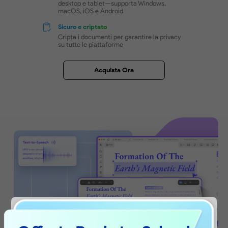
Assistente AI che ti aiuta a trovare più
velocemente gli strumenti giusti
Download Gratis