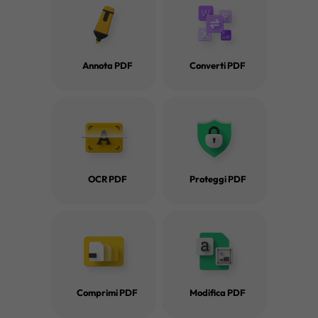
Annota PDF
Converti PDF
Leggere i PDF con 
6 modi su come aprire PDF
ovunque diventa fa
OCR PDF
Proteggi PDF
· Come utilizzare lo scorrimento automatico PDF? (3 modi s
· La guida più dettagliata per saltare alla pagina in PDF nel
Comprimi PDF
Modifica PDF
· Padroneggiare la personalizzazione del layout PDF