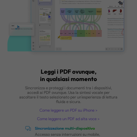
Grazie ai segnalibri avanzati, alla navigazione rapid
le pagine e a una potente funzione di ricerca ch
evidenzia i contenuti rilevanti, la consultazione d
documenti voluminosi o complessi diventa semplic
efficiente.
Come trovare sinonimi con UPDF
Rendering rapidissimo
Apri file enormi e visualizza PDF da 10.000
pagine istantaneamente
Novità!
Segnalibri Intelligenti
Generato automaticamente con riassunti
per facilitare la navigazione
Novità!
Ricerca Semantica basata sull'AI
Trova rapidamente le informazioni giuste
grazie all'analisi basata sull'intelligenza
artificiale
Novità!
UPDF Copilot