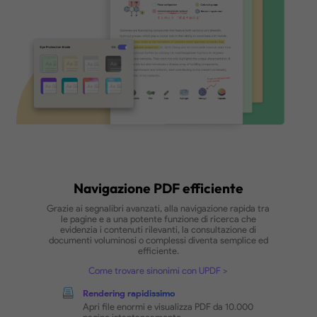
Riduci la luce blu per sessioni di lettura
prolungate
Modalità Scura
Riduci l'affaticamento degli occhi in
ambienti con scarsa illuminazione
Sfondo colorato
Personalizza il tuo ambiente di lettura
con colori rilassanti
Finestra di lettura più ampia
Massimizza la visuale per una lettura
senza distrazioni
Acquista Ora