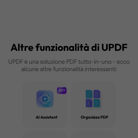
Altre funzionalità di
UPDF
UPDF è una soluzione PDF tutto-in-uno - ecco
alcune altre funzionalità interessanti:
Consigli e trucchi su com
HOT
leggere i file PDF
Scopri di più
AI Assistant
Organizza PDF