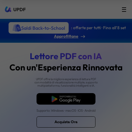
UPDF
Saldi Back-to-School
: offerte per tutti · Fino all’8 set
Approfittane
Lettore PDF con IA
Con un'Esperienza Rinn
UPDF offre la migliore esperienza di lettura PDF
con modalità di visualizzazione multiple, supporto
multipiattaforma, funzionalità intelligenti e IA.
Download Gratis