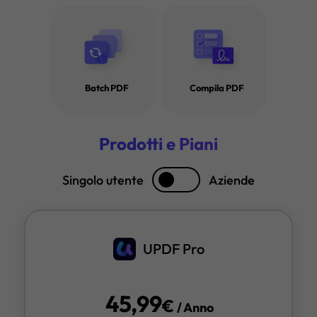
· Invertire i colori di un PDF online e offline
· Le 5 migliori app per aprire rapidamente i PDF
Batch PDF
Compila PDF
· Leggere il PDF ad alta voce con 4 modi comprovati
· I 5 migliori lettori audio PDF del 2025
Prodotti e Piani
· I 10 migliori siti web per leggere libri online gratuitamente
Singolo utente
Aziende
· Top 5 lettori PDF online per una lettura sempre e ovunque
· Aprire PDF protetti da password online e offline
UPDF Pro
45,99
€
/ Anno