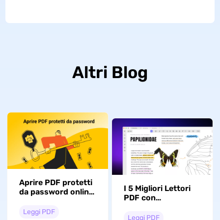
Altri Blog
Aprire PDF protetti
I 5 Migliori Lettori
da password online
PDF con
e offline
Evidenziatore
Leggi PDF
(testati)
Leggi PDF