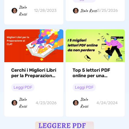
Italo
Italo Rossi
12/28/2023
3/25/2026
Rossi
Cerchi i Migliori Libri
Top 5 lettori PDF
per la Preparazione
online per una
al CLAT 2026?
lettura sempre e
Scoprili Ora!
ovunque
Leggi PDF
Leggi PDF
Italo
Italo
4/23/2026
4/24/2024
Rossi
Rossi